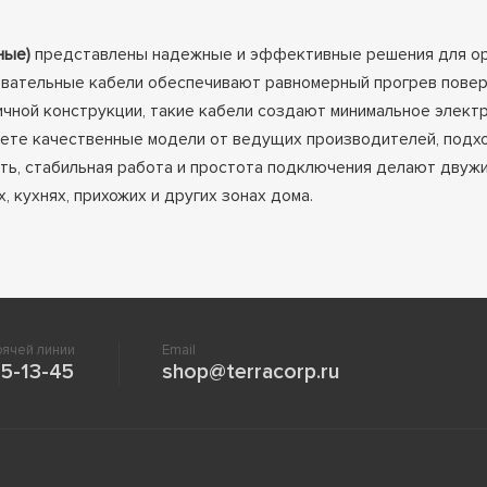
ные)
представлены надежные и эффективные решения для ор
вательные кабели обеспечивают равномерный прогрев поверх
чной конструкции, такие кабели создают минимальное электр
йдете качественные модели от ведущих производителей, подхо
сть, стабильная работа и простота подключения делают дву
 кухнях, прихожих и других зонах дома.
ячей линии
Email
5-13-45
shop@terracorp.ru