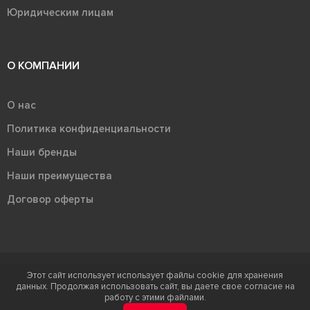
Юридическим лицам
О КОМПАНИИ
О нас
Политика конфиденциальности
Наши бренды
Наши преимущества
Договор оферты
Этот сайт использует использует файлы cookie для хранения
Терра - территория керамики 2026
данных. Продолжая использовать сайт, вы даете свое согласие на
Ⓒ Правообладателем товарного знака "Терра" является ООО "Атлас-
работу с этими файлами.
НТС"