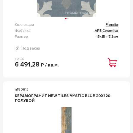
Коллекция
Fiorella
Фабрика
APE Ceramica
Размер
15x15 т.7.3мм
Под заказ
Цена
6 491,28
Р / кв.м.
n180813
КЕРАМОГРАНИТ NEW TILES MYSTIC BLUE 20X120
ГОЛУБОЙ