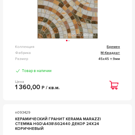
Коллекция
Бремен
Фабрика
М-Квадрат
Размер
45x45 т.9мм
Товар в наличии
Цена
1 360,00
Р / кв.м.
n093429
КЕРАМИЧЕСКИЙ ГРАНИТ KERAMA MARAZZI
СТЕММА HGD\A438\SG2440 ДЕКОР 24X24
КОРИЧНЕВЫЙ