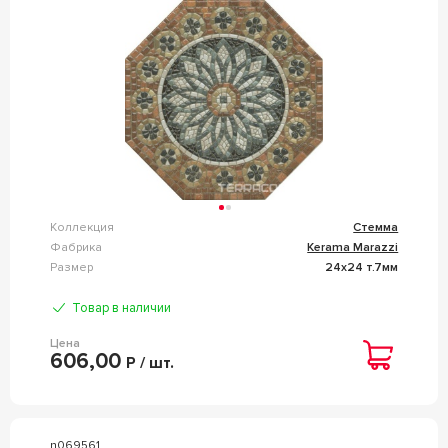
Коллекция
Стемма
Фабрика
Kerama Marazzi
Размер
24x24 т.7мм
Товар в наличии
Цена
606,00
Р / шт.
n069561