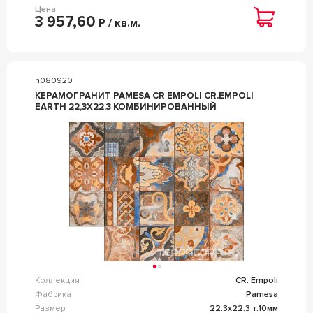
Цена
3 957,60
Р / кв.м.
n080920
КЕРАМОГРАНИТ PAMESA CR EMPOLI CR.EMPOLI
EARTH 22,3X22,3 КОМБИНИРОВАННЫЙ
Коллекция
CR. Empoli
Фабрика
Pamesa
Размер
22.3x22.3 т.10мм