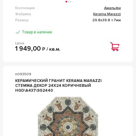
Коллекция
Амальфи
Фабрика
Kerama Marazzi
Размер
29.8x39.8 т.7мм
Товар в наличии
Цена
1 949,00
Р / кв.м.
n093509
КЕРАМИЧЕСКИЙ ГРАНИТ KERAMA MARAZZI
СТЕММА ДЕКОР 24X24 КОРИЧНЕВЫЙ
HGD\A437\SG2440