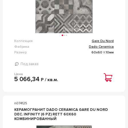
Коллекция
Gare Du Nord
Фабрика
Dado Ceramica
Размер
60x60 т.10мм
Под заказ
Цена
5 066,34
Р / кв.м.
n074125
КЕРАМОГРАНИТ DADO CERAMICA GARE DU NORD
DEC. INFINITY (6 PZ) RETT 60X60
КОМБИНИРОВАННЫЙ