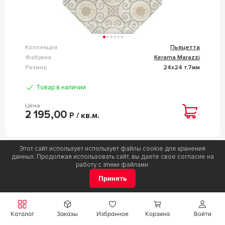
Коллекция
Пьяцетта
Фабрика
Kerama Marazzi
Размер
24x24 т.7мм
Товар в наличии
Цена
2 195,00
Р / кв.м.
Этот сайт использует использует файлы cookie для хранения
данных. Продолжая использовать сайт, вы даете свое согласие на
n069590
работу с этими файлами.
КЕРАМОГРАНИТ KERAMA MARAZZI ГРЕНЕЛЬ
БОРДЮР СЕРЫЙ ТЕМНЫЙ МОЗАИЧНЫЙ9.8X46.8
Принять
СЕРЫЙ
Каталог
Заказы
Избранное
Корзина
Войти