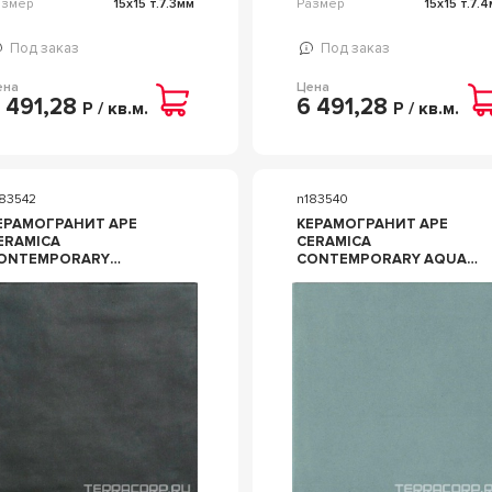
азмер
15x15 т.7.3мм
Размер
15x15 т.7.
Под заказ
Под заказ
ена
Цена
 491,28
6 491,28
Р / кв.м.
Р / кв.м.
183542
n183540
ЕРАМОГРАНИТ APE
КЕРАМОГРАНИТ APE
ERAMICA
CERAMICA
ONTEMPORARY
CONTEMPORARY AQUA
BSIDIAN 15X15 ЧЕРНЫЙ
SEA 15X15 ГОЛУБОЙ