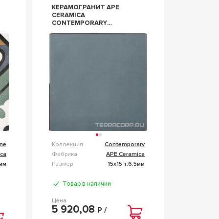
КЕРАМОГРАНИТ APE
CERAMICA
CONTEMPORARY
BLUESTONE 15X15
СИНИЙ
ane
Коллекция
Contemporary
ca
Фабрика
APE Ceramica
1мм
Размер
15x15 т.6.5мм
Товар в наличии
Цена
5 920,08
Р /