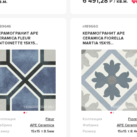
6 491,28
Р / кв.м.
в.м.
189646
n189660
ЕРАМОГРАНИТ APE
КЕРАМОГРАНИТ APE
ERAMICA FLEUR
CERAMICA FIORELLA
NTOINETTE 15X15
MARTIA 15X15
ОМБИНИРОВАННЫЙ
КОМБИНИРОВАННЫЙ
оллекция
Fleur
Коллекция
Fiore
абрика
APE Ceramica
Фабрика
APE Cerami
азмер
15x15 т.8.5мм
Размер
15x15 т.8.