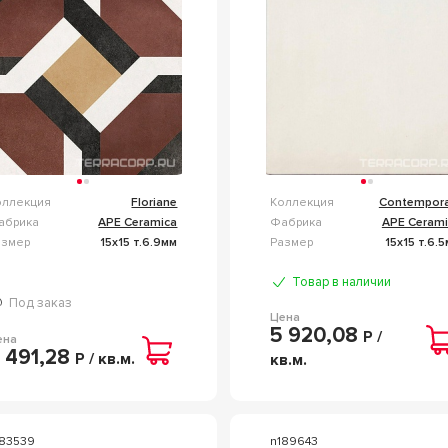
оллекция
Floriane
Коллекция
Contempora
абрика
APE Ceramica
Фабрика
APE Cerami
азмер
15x15 т.6.9мм
Размер
15x15 т.6.
Товар в наличии
Под заказ
Цена
5 920,08
Р /
ена
 491,28
Р / кв.м.
кв.м.
183539
n189643