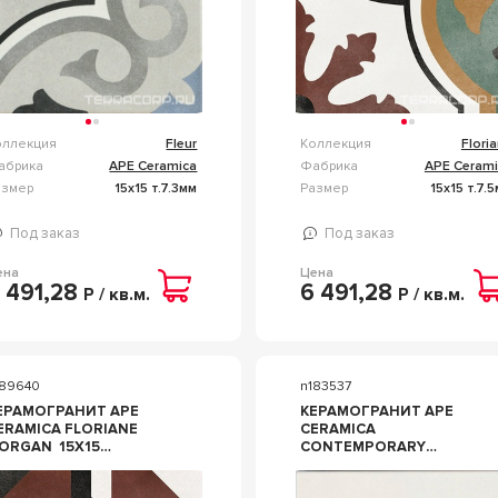
оллекция
Fleur
Коллекция
Flori
абрика
APE Ceramica
Фабрика
APE Cerami
азмер
15x15 т.7.3мм
Размер
15x15 т.7.
Под заказ
Под заказ
ена
Цена
 491,28
6 491,28
Р / кв.м.
Р / кв.м.
189640
n183537
ЕРАМОГРАНИТ APE
КЕРАМОГРАНИТ APE
ERAMICA FLORIANE
CERAMICA
ORGAN 15Х15
CONTEMPORARY
ОМБИНИРОВАННЫЙ
COCONUT MILK 15X15
БЕЛЫЙ