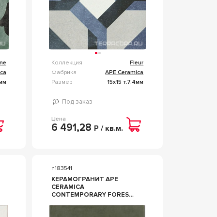
ane
Коллекция
Fleur
ca
Фабрика
APE Ceramica
5мм
Размер
15x15 т.7.4мм
Под заказ
Цена
6 491,28
Р / кв.м.
n183541
КЕРАМОГРАНИТ APE
CERAMICA
CONTEMPORARY FOREST
15X15 ЗЕЛЕНЫЙ