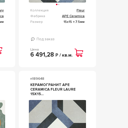
ry
Коллекция
Fleur
ca
Фабрика
APE Ceramica
5мм
Размер
15x15 т.7.5мм
Под заказ
Цена
6 491,28
Р / кв.м.
n189648
КЕРАМОГРАНИТ APE
CERAMICA FLEUR LAURE
15X15
КОМБИНИРОВАННЫЙ