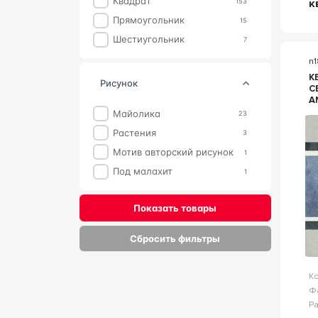
Квадрат
к
153
травертин
1
Прямоугольник
15
Цемент
1
Шестиугольник
7
n
К
рисунок
C
A
К
Майолика
23
Растения
3
Мотив авторский рисунок
1
Под малахит
1
Показать товары
Сбросить фильтры
К
Ф
Р