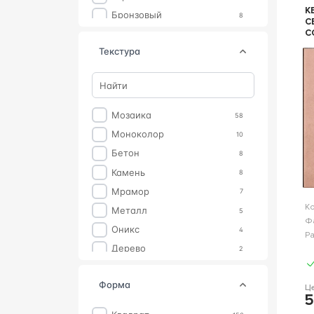
К
Бронзовый
8
C
C
Синий
8
Q
текстура
Желтый
4
Черный
4
Бирюзовый
3
Оранжевый
3
Мозаика
58
Красный
2
Моноколор
10
Розовый
2
бетон
8
камень
8
мрамор
7
К
Металл
5
Ф
оникс
4
Р
Дерево
2
песчаник
2
форма
Кирпич
Ц
1
5
рисунок
1