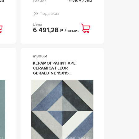
4мм
Размер
15x15 т.7.7мм
Под заказ
Цена
6 491,28
Р / кв.м.
n189651
КЕРАМОГРАНИТ APE
CERAMICA FLEUR
GERALDINE 15X15
КОМБИНИРОВАННЫЙ