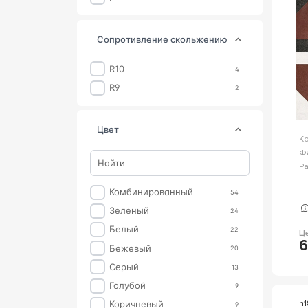
Джардини
1
Клемансо
1
сопротивление скольжению
Лонгория
1
Фратте
1
R10
4
R9
2
цвет
К
Ф
Р
Комбинированный
54
Зеленый
24
Белый
22
Ц
6
Бежевый
20
Серый
13
Голубой
9
n
Коричневый
9