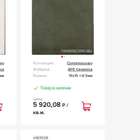
ry
Коллекция
Contemporary
ca
Фабрика
APE Ceramica
5мм
Размер
15x15 т.6.5мм
Товар в наличии
Цена
5 920,08
Р /
кв.м.
n183538