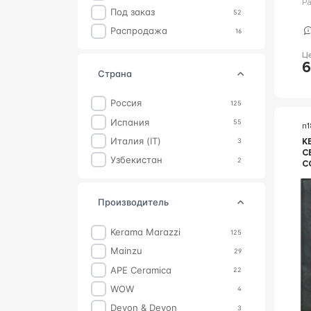
Р
Под заказ
52
Распродажа
16
Ц
6
страна
Россия
125
Испания
55
n
Италия (IT)
К
3
C
Узбекистан
2
C
O
производитель
Kerama Marazzi
125
Mainzu
29
APE Ceramica
22
WOW
4
Devon & Devon
3