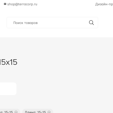
shop@terracorp.ru
Дизайн-пр
15x15
на
:
15-15
Длина
:
15-15