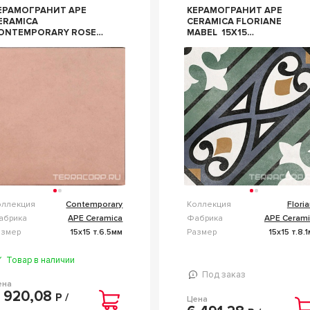
ЕРАМОГРАНИТ APE
КЕРАМОГРАНИТ APE
ERAMICA
CERAMICA FLORIANE
ONTEMPORARY ROSE
MABEL 15Х15
UARTZ 15X15 РОЗОВЫЙ
КОМБИНИРОВАННЫЙ
оллекция
Contemporary
Коллекция
Flori
абрика
APE Ceramica
Фабрика
APE Cerami
азмер
15x15 т.6.5мм
Размер
15x15 т.8.
Товар в наличии
Под заказ
ена
 920,08
Р /
Цена