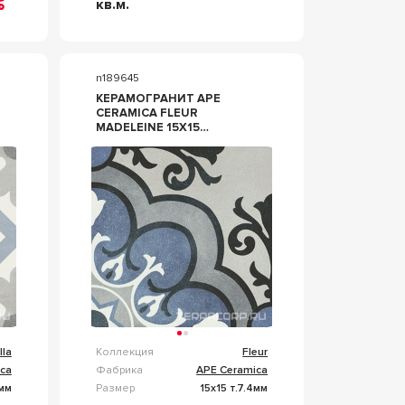
кв.м.
n189645
КЕРАМОГРАНИТ APE
CERAMICA FLEUR
MADELEINE 15X15
КОМБИНИРОВАННЫЙ
lla
Коллекция
Fleur
ca
Фабрика
APE Ceramica
4мм
Размер
15x15 т.7.4мм