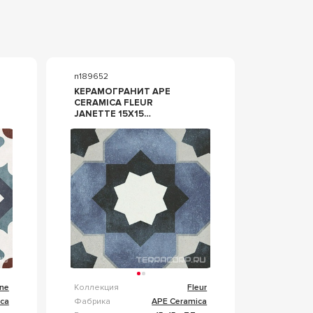
n189652
КЕРАМОГРАНИТ APE
CERAMICA FLEUR
JANETTE 15X15
КОМБИНИРОВАННЫЙ
ane
Коллекция
Fleur
ca
Фабрика
APE Ceramica