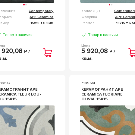
оллекция
Contemporary
Коллекция
Contempora
абрика
APE Ceramica
Фабрика
APE Cerami
азмер
15x15 т.6.5мм
Размер
15x15 т.6.
Товар в наличии
Товар в наличии
ена
Цена
 920,08
5 920,08
Р /
Р /
в.м.
кв.м.
189647
n189641
ЕРАМОГРАНИТ APE
КЕРАМОГРАНИТ APE
RAMICA FLEUR LOU-
CERAMICA FLORIANE
OU 15X15
OLIVIA 15Х15
ОМБИНИРОВАННЫЙ
КОМБИНИРОВАННЫЙ