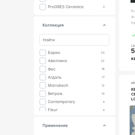
ProGRES Ceramica
2
К
Ф
Р
коллекция
Ц
5
Барио
23
к
Авеллино
22
Фес
18
Агдаль
17
n
Marrakech
12
К
Витраж
10
CE
L
Contemporary
6
К
Fleur
6
Монтальбано
6
применение
Салинас
6
Floriane
5