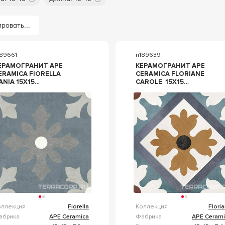
ровать...
189661
n189639
ЕРАМОГРАНИТ APE
КЕРАМОГРАНИТ APE
ERAMICA FIORELLA
CERAMICA FLORIANE
ANIA 15X15
CAROLE 15Х15
ОМБИНИРОВАННЫЙ
КОМБИНИРОВАННЫЙ
оллекция
Fiorella
Коллекция
Flori
абрика
APE Ceramica
Фабрика
APE Cerami