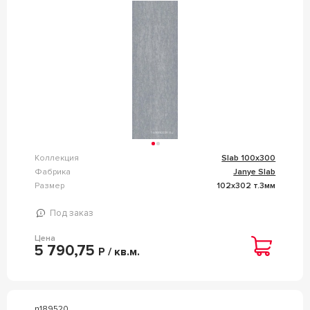
Коллекция
Slab 100x300
Фабрика
Janye Slab
Размер
102x302 т.3мм
Под заказ
Цена
5 790,75
Р / кв.м.
n189520