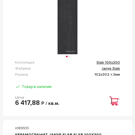
Коллекция
Slab 100x300
Фабрика
Janye Slab
Размер
102x302 т.3мм
Товар в наличии
Цена
6 417,88
Р / кв.м.
n189510
КЕРАМОГРАНИТ JANYE SLAB SLAB 100X300