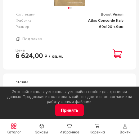
Коллекция
Boost Vision
Фабрика
Atlas Concorde Italy
Размер
60x120 т.9мм
Под заказ
Цена
6 624,00
Р / кв.м.
n173413
КЕРАМОГРАНИТ PAMESA AT. METAL BLU 60X120
Этот сайт использует использует файлы cookie для хранения
XX СИНИЙ
данных. Продолжая использовать сайт, вы даете свое согласие на
работу с этими файлами.
Принять
Каталог
Заказы
Избранное
Корзина
Войти