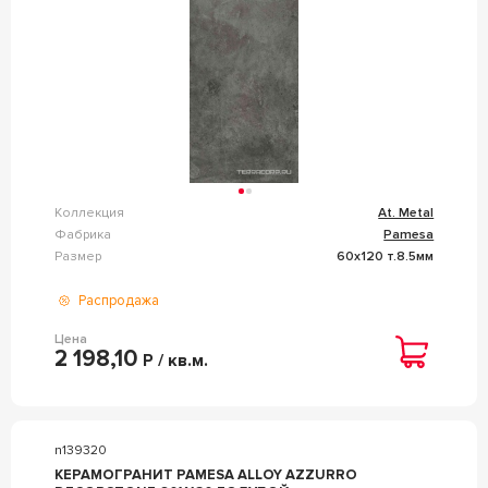
Коллекция
At. Metal
Фабрика
Pamesa
Размер
60x120 т.8.5мм
Распродажа
Цена
2 198,10
Р / кв.м.
n139320
КЕРАМОГРАНИТ PAMESA ALLOY AZZURRO