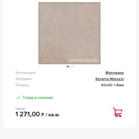
Коллекция
Марчиана
Фабрика
Kerama Marazzi
Размер
40x40 т.8мм
Товар в наличии
Цена
1 271,00
Р / кв.м.