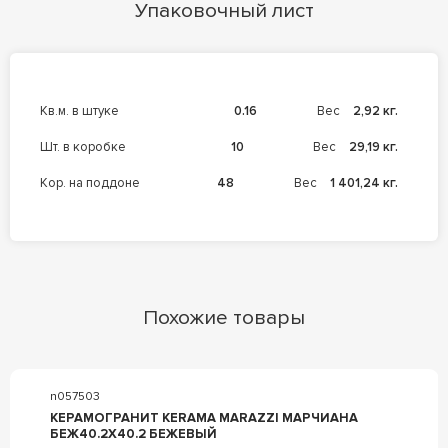
Упаковочный лист
кв.м. в штуке
0.16
Вес
2,92 кг.
шт. в коробке
10
Вес
29,19 кг.
кор. на поддоне
48
Вес
1 401,24 кг.
Похожие товары
n057503
КЕРАМОГРАНИТ KERAMA MARAZZI МАРЧИАНА
БЕЖ40.2X40.2 БЕЖЕВЫЙ