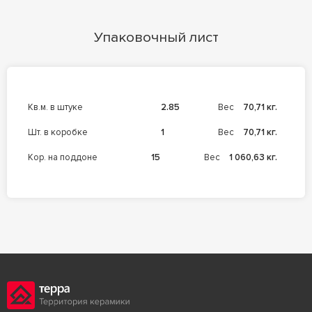
Упаковочный лист
кв.м. в штуке
2.85
Вес
70,71 кг.
шт. в коробке
1
Вес
70,71 кг.
кор. на поддоне
15
Вес
1 060,63 кг.