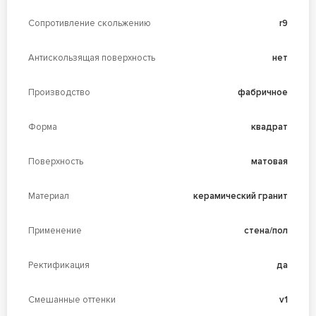
Сопротивление скольжению
r9
Антискользящая поверхность
нет
Производство
фабричное
Форма
квадрат
Поверхность
матовая
Материал
керамический гранит
Применение
стена/пол
Ректификация
да
Смешанные оттенки
v1