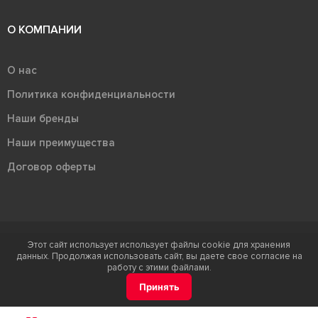
О КОМПАНИИ
О нас
Политика конфиденциальности
Наши бренды
Наши преимущества
Договор оферты
Этот сайт использует использует файлы cookie для хранения
Терра - территория керамики 2026
данных. Продолжая использовать сайт, вы даете свое согласие на
Ⓒ Правообладателем товарного знака "Терра" является ООО "Атлас-
работу с этими файлами.
НТС"
Принять