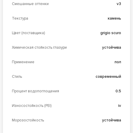
Смешанные оттенки
v3
Текстура
камень
Цвет (поставщика)
grigio scuro
Химическая стойкость глазури
устойчива
Применение
пол
Стиль
современный
Процент водопоглощения
0.5
Износостойкость (PEI)
iv
Морозостойкость
устойчива