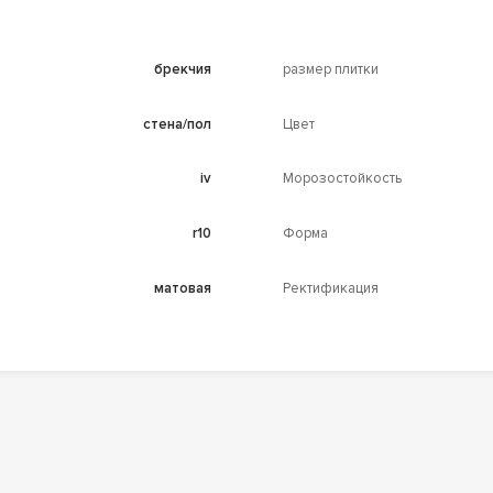
брекчия
размер плитки
стена/пол
Цвет
iv
Морозостойкость
r10
Форма
матовая
Ректификация