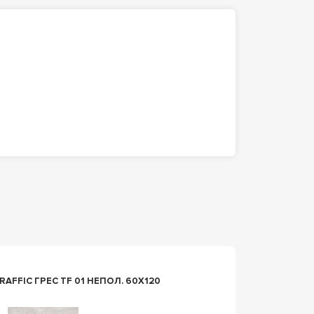
n081656
F 01 НЕПОЛ. 60X120
КЕРАМО
60Х120