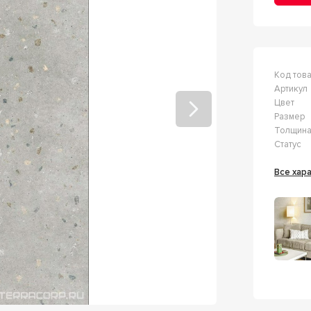
Код тов
Артикул
Цвет
Размер
Толщин
Статус
Все ха