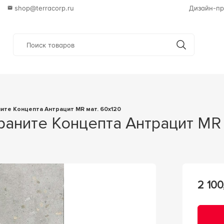
shop@terracorp.ru
Дизайн-пр
ните Концепта Антрацит MR мат. 60x120
 Граните Концепта Антрацит M
2 100