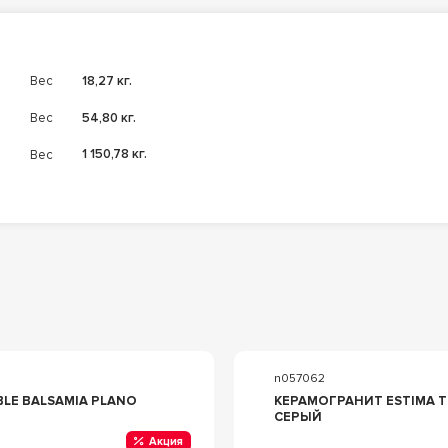
Вес
18,27 кг.
Вес
54,80 кг.
Вес
1 150,78 кг.
n057062
LE BALSAMIA PLANO
КЕРАМОГРАНИТ ESTIMA TRAFFIC ГРЕС Т
СЕРЫЙ
Акция