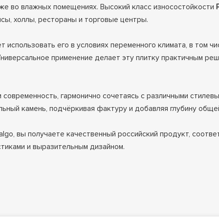
же во влажных помещениях. Высокий класс износостойкости
P
сы, холлы, рестораны и торговые центры.
ет использовать его в условиях переменного климата, в том ч
иверсальное применение делает эту плитку практичным решен
 современность, гармонично сочетаясь с различными стилев
льный камень, подчёркивая фактуру и добавляя глубину обще
dalgo, вы получаете качественный российский продукт, соот
тиками и выразительным дизайном.