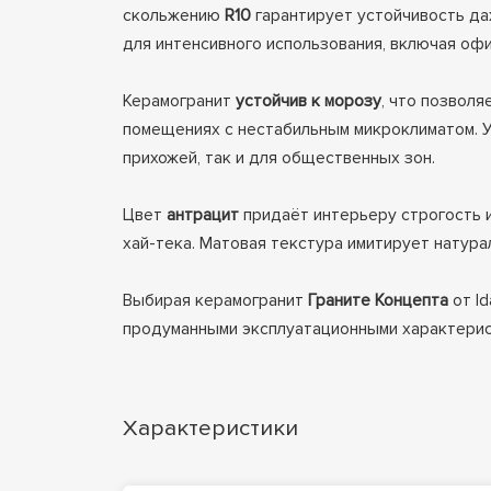
скольжению
R10
гарантирует устойчивость да
для интенсивного использования, включая офи
Керамогранит
устойчив к морозу
, что позволя
помещениях с нестабильным микроклиматом. Ун
прихожей, так и для общественных зон.
Цвет
антрацит
придаёт интерьеру строгость и
хай-тека. Матовая текстура имитирует натура
Выбирая керамогранит
Граните Концепта
от I
продуманными эксплуатационными характерис
Характеристики