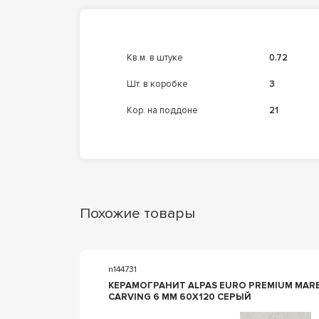
кв.м. в штуке
0.72
шт. в коробке
3
кор. на поддоне
21
Похожие товары
n144731
ON
КЕРАМОГРАНИТ ALPAS EURO PREMIUM MARB
CARVING 6 MM 60X120 СЕРЫЙ