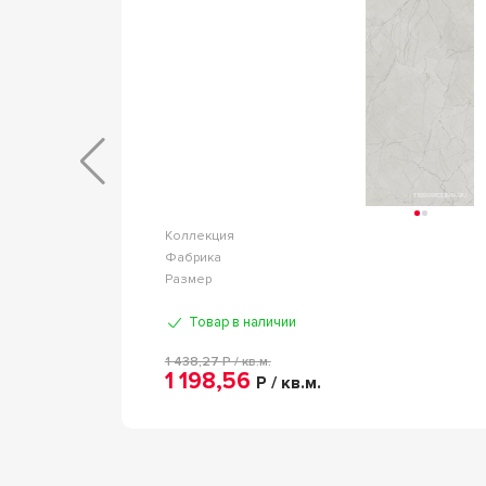
m Marble
Коллекция
lpas Euro
Фабрика
20 т.9мм
Размер
Товар в наличии
1 438,27
Р / кв.м.
1 198,56
Р / кв.м.