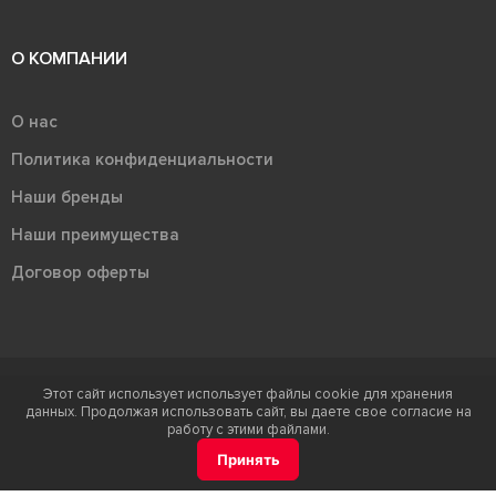
О КОМПАНИИ
О нас
Политика конфиденциальности
Наши бренды
Наши преимущества
Договор оферты
Этот сайт использует использует файлы cookie для хранения
Терра - территория керамики 2026
данных. Продолжая использовать сайт, вы даете свое согласие на
Ⓒ Правообладателем товарного знака "Терра" является ООО "Атлас-
работу с этими файлами.
НТС"
Принять