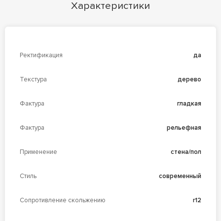
Характеристики
Ректификация
да
Текстура
дерево
Фактура
гладкая
Фактура
рельефная
Применение
стена/пол
Стиль
современный
Сопротивление скольжению
r12