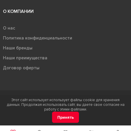
О КОМПАНИИ
О нас
Политика конфиденциальности
Наши бренды
Наши преимущества
Договор оферты
Этот сайт использует использует файлы cookie для хранения
Терра - территория керамики 2026
данных. Продолжая использовать сайт, вы даете свое согласие на
Ⓒ Правообладателем товарного знака "Терра" является ООО "Атлас-
работу с этими файлами.
НТС"
Принять