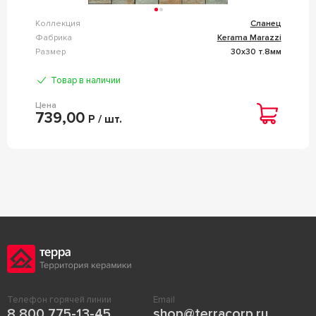
Коллекция
Сланец
Фабрика
Kerama Marazzi
Размер
30x30 т.8мм
Товар в наличии
Цена
739,00
Р / шт.
Телефон горячей линии
Email
8 800 775-13-45
shop@terracorp.ru