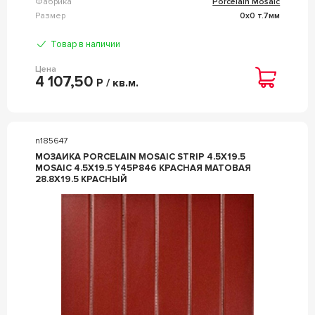
Фабрика
Porcelain Mosaic
Размер
0x0 т.7мм
Товар в наличии
Цена
4 107,50
Р / кв.м.
n185647
МОЗАИКА PORCELAIN MOSAIC STRIP 4.5X19.5
MOSAIC 4.5X19.5 Y45P846 КРАСНАЯ МАТОВАЯ
28.8X19.5 КРАСНЫЙ