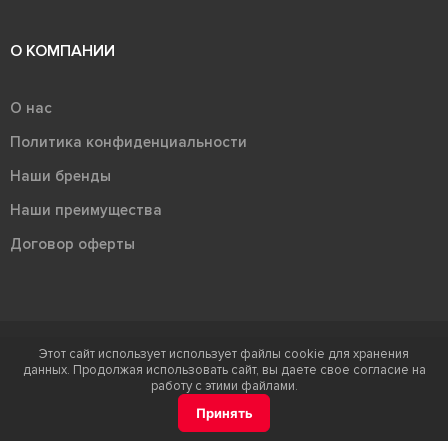
О КОМПАНИИ
О нас
Политика конфиденциальности
Наши бренды
Наши преимущества
Договор оферты
Этот сайт использует использует файлы cookie для хранения
Терра - территория керамики 2026
данных. Продолжая использовать сайт, вы даете свое согласие на
Ⓒ Правообладателем товарного знака "Терра" является ООО "Атлас-
работу с этими файлами.
НТС"
Принять