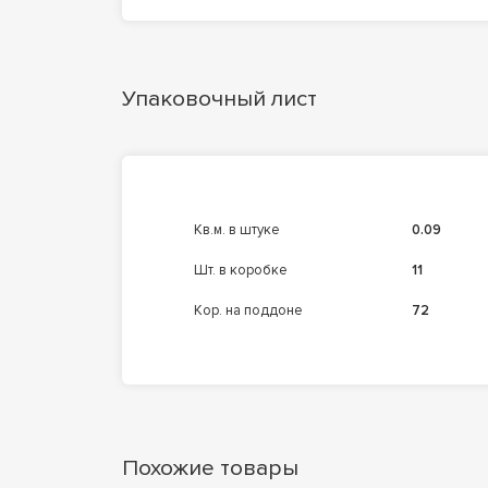
Упаковочный лист
кв.м. в штуке
0.09
шт. в коробке
11
кор. на поддоне
72
Похожие товары