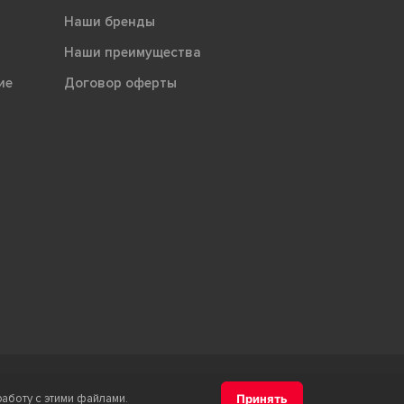
Наши бренды
Наши преимущества
ие
Договор оферты
м товарного знака "Терра" является ООО "Атлас-НТС"
работу с этими файлами.
Принять