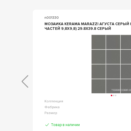
n001330
МОЗАИКА KERAMA MARAZZI АГУСТА СЕРЫЙ НАТУРАЛЬНЫЙ ( ИЗ12
ЧАСТЕЙ 9,8Х9,8) 29.8X39.8 СЕРЫЙ
Агуста
Коллекция
 Marazzi
Фабрика
0 т.6.9мм
Размер
Товар в наличии