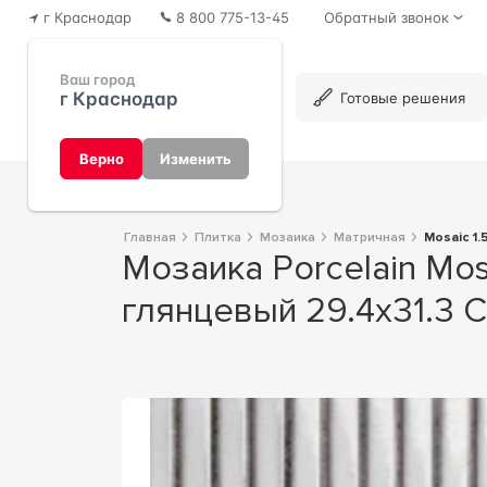
г Краснодар
8 800 775-13-45
Обратный звонок
Ваш город
г Краснодар
Каталог
Готовые решения
Верно
Изменить
Главная
Плитка
Мозаика
Матричная
Mosaic 
Мозаика Porcelain Mosaic Strip Mosaic 1.5х14.5 Y15FW10 Светло серый
глянцевый 29.4х31.3 