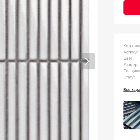
Код тов
Артикул
Цвет
Размер
Толщин
Статус
Все ха