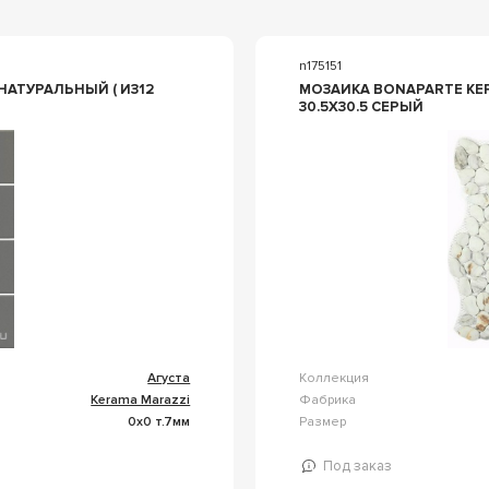
n175151
МОЗАИКА BONAPARTE КЕ
30.5X30.5 СЕРЫЙ
Агуста
Коллекция
Kerama Marazzi
Фабрика
0x0 т.7мм
Размер
Под заказ