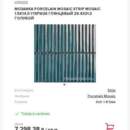
n179333
МОЗАИКА PORCELAIN MOSAIC STRIP MOSAIC
1.5Х14.5 Y15FW26 ГЛЯНЦЕВЫЙ 29.4Х31.3
ГОЛУБОЙ
Коллекция
Strip
Фабрика
Porcelain Mosaic
Размер
0x0 т.8.5мм
Товар в наличии
Цена
7 298,38
Р / кв.м.