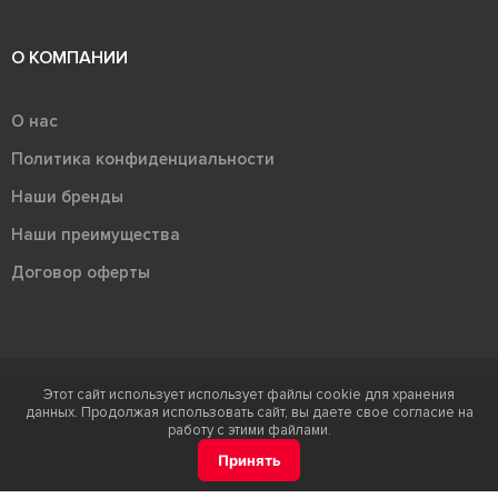
О КОМПАНИИ
О нас
Политика конфиденциальности
Наши бренды
Наши преимущества
Договор оферты
Этот сайт использует использует файлы cookie для хранения
Терра - территория керамики 2026
данных. Продолжая использовать сайт, вы даете свое согласие на
Ⓒ Правообладателем товарного знака "Терра" является ООО "Атлас-
работу с этими файлами.
НТС"
Принять