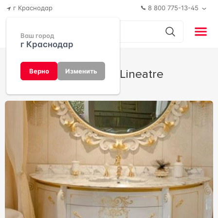
г Краснодар
8 800 775-13-45
Ваш город
г Краснодар
Diadema от Lineatre
Верно
Изменить