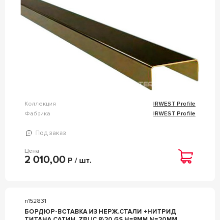
Коллекция
IRWEST Profile
Фабрика
IRWEST Profile
Под заказ
Цена
2 010,00
Р / шт.
n152831
БОРДЮР-ВСТАВКА ИЗ НЕРЖ.СТАЛИ +НИТРИД
ТИТАНА САТИН. ZBUC 8\20 GS H=8ММ N=20ММ