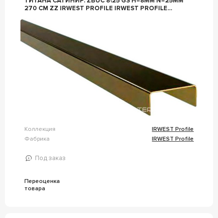
ТИТАНА САТИНИР. ZBUC 8\25 GS H=8ММ N=25ММ
270 СМ ZZ IRWEST PROFILE IRWEST PROFILE
ЗОЛОТОЙ
Коллекция
IRWEST Profile
Фабрика
IRWEST Profile
Под заказ
Переоценка
товара