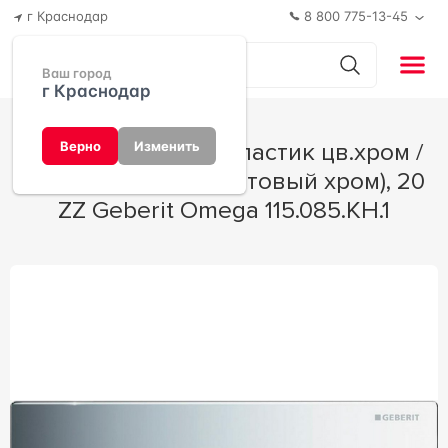
г Краснодар
8 800 775-13-45
Ваш город
г Краснодар
Клавиша смыва, (пластик цв.хром /
Верно
Изменить
обод на кнопках матовый хром), 20
ZZ Geberit Omega 115.085.KH.1