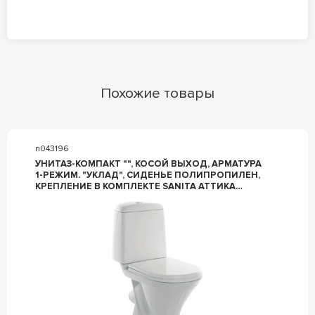
Похожие товары
n043196
УНИТАЗ-КОМПАКТ "", КОСОЙ ВЫХОД, АРМАТУРА
1-РЕЖИМ. "УКЛАД", СИДЕНЬЕ ПОЛИПРОПИЛЕН,
КРЕПЛЕНИЕ В КОМПЛЕКТЕ SANITA АТТИКА
WC.CC/ATTICA/1-P/WHT.G/S1 (ATCSACC01090113)