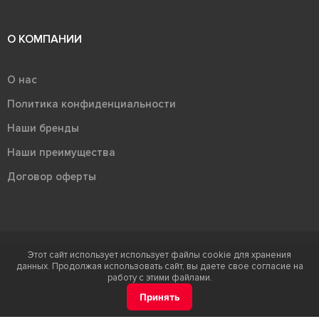
О КОМПАНИИ
О нас
Политика конфиденциальности
Наши бренды
Наши преимущества
Договор оферты
Этот сайт использует использует файлы cookie для хранения
Терра - территория керамики 2026
данных. Продолжая использовать сайт, вы даете свое согласие на
Ⓒ Правообладателем товарного знака "Терра" является ООО "Атлас-
работу с этими файлами.
НТС"
Принять