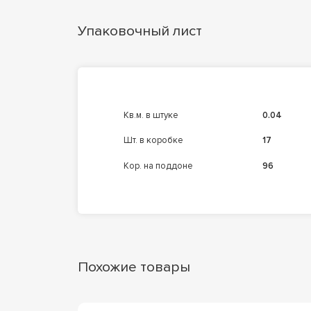
Упаковочный лист
кв.м. в штуке
0.04
шт. в коробке
17
кор. на поддоне
96
Похожие товары