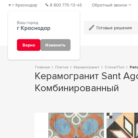
г Краснодар
8 800 775-13-45
Обратный звонок
Ваш город
г Краснодар
Каталог
Готовые решения
Верно
Изменить
Главная
Плитка
Керамогранит
Стена/Пол
Pat
Керамогранит Sant Agostino Patchwork Colors Mix 9 видов 20x20
Комбинированный