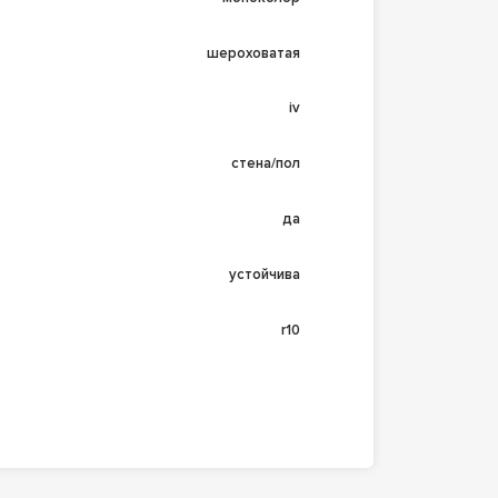
шероховатая
iv
стена/пол
да
устойчива
r10