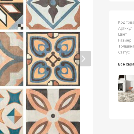
Код тов
Артикул
Цвет
Размер
Толщин
Статус
Все ха