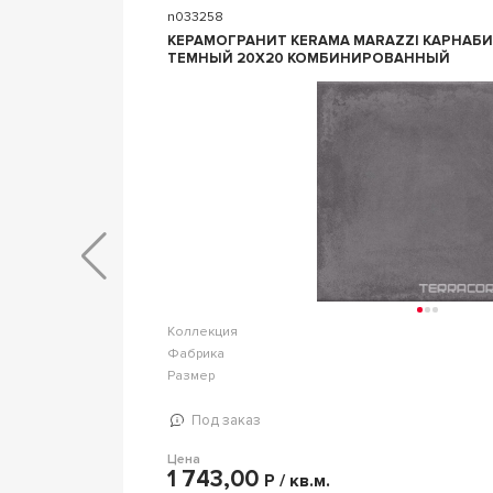
n033258
КЕРАМОГРАНИТ KERAMA MARAZZI КАРНАБИ-СТР
ТЕМНЫЙ 20X20 КОМБИНИРОВАННЫЙ
Art Decor
Коллекция
Ceramics
Фабрика
20 т.8мм
Размер
Под заказ
Цена
1 743,00
Р / кв.м.