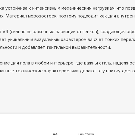
тка устойчива к интенсивным механическим нагрузкам, что поз
ах. Материал морозостоек, поэтому подходит как для внутренн
 V4 (сильно выраженные вариации оттенков), создающая эффе
ет уникальным визуальным характером за счёт тонких перели
льности и добавляет тактильной выразительности.
шение для пола в любом интерьере, где важны стиль, надёжнос
анные технические характеристики делают эту плитку дост
v4
Текстура