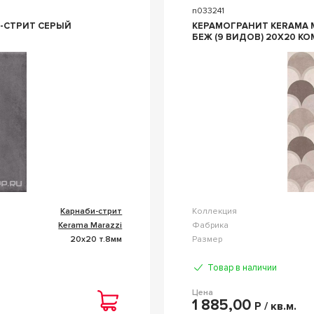
n033241
ИТ СЕРЫЙ
КЕРАМОГРАНИТ KERAMA MARA
БЕЖ (9 ВИДОВ) 20X20 
Карнаби-стрит
Коллекция
Kerama Marazzi
Фабрика
20x20 т.8мм
Размер
Товар в наличии
Цена
1 885,00
Р / кв.м.