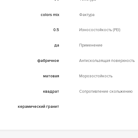
colors mix
Фактура
0.5
Износостойкость (PEI)
да
Применение
фабричное
Антискользящая поверхность
матовая
Морозостойкость
квадрат
Сопротивление скольжению
керамический гранит