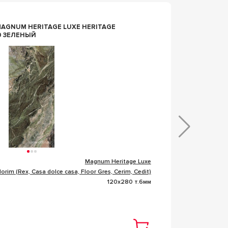
n164242
AGNUM HERITAGE LUXE HERITAGE
КЕРАМО
0 ЗЕЛЕНЫЙ
120X28
Magnum Heritage Luxe
Коллекц
lorim (Rex, Casa dolce casa, Floor Gres, Cerim, Cedit)
Фабрик
120x280 т.6мм
Размер
Това
Цена