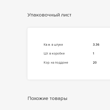
Упаковочный лист
кв.м. в штуке
3.36
шт. в коробке
1
кор. на поддоне
20
Похожие товары