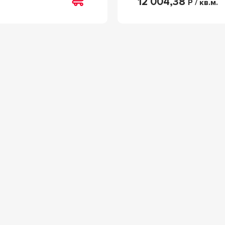
12 004,38
Р / кв.м.