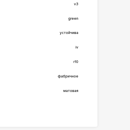
v3
green
устойчива
iv
r10
фабричное
матовая