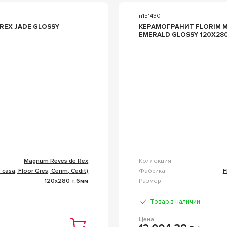
n151430
REX JADE GLOSSY
КЕРАМОГРАНИТ FLORIM M
EMERALD GLOSSY 120X28
Magnum Reves de Rex
Коллекция
 casa, Floor Gres, Cerim, Cedit)
Фабрика
F
120x280 т.6мм
Размер
Товар в наличии
Цена