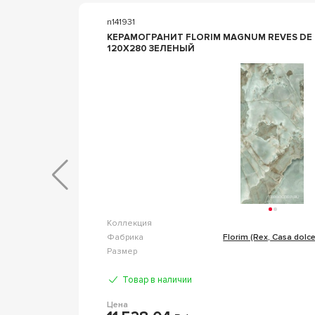
n141931
КЕРАМОГРАНИТ FLORIM MAGNUM REVES DE 
120X280 ЗЕЛЕНЫЙ
Metal
Коллекция
anye Slab
Фабрика
Florim (Rex, Casa dolce
80 т.6мм
Размер
Товар в наличии
Цена