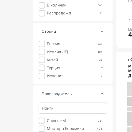
Р
В наличии
160
Распродажа
13
Ц
страна
4
Россия
1638
Италия (IT)
184
Китай
n
38
М
Турция
9
M
ДЕКО
Испания
2
М
С
производитель
Спектр-М
761
Мастера Керамики
408