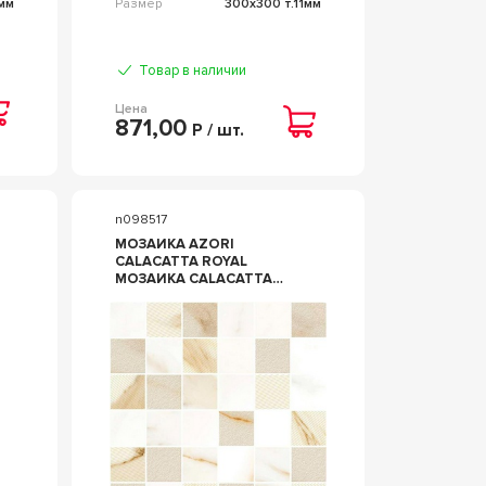
0мм
Размер
300x300 т.11мм
Товар в наличии
Цена
871,00
Р / шт.
n098517
МОЗАИКА AZORI
CALACATTA ROYAL
МОЗАИКА CALACATTA
ROYAL MOSAIC 30X30
ЧЕРНЫЙ