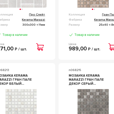
оллекция
Про Слейт
Коллекция
Гран Па
абрика
Kerama Marazzi
Фабрика
Kerama Maraz
азмер
300x300 т.11мм
Размер
25x40 т.8
Товар в наличии
Товар в наличии
ена
Цена
71,00
989,00
Р / шт.
Р / шт.
068213
n068215
ОЗАИКА KERAMA
МОЗАИКА KERAMA
ARAZZI ГРАН ПАЛЕ
MARAZZI ГРАН ПАЛЕ
КОР БЕЛЫЙ
ДЕКОР СЕРЫЙ
ОЗАИЧНЫЙ 25X40
МОЗАИЧНЫЙ 25X40
ЕЛЫЙ
БЕЖЕВЫЙ