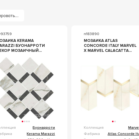
ровать...
093759
n183890
ОЗАИКА KERAMA
МОЗАИКА ATLAS
ARAZZI БУОНАРРОТИ
CONCORDE ITALY MARVEL
ОР МОЗАИЧНЫЙ
X MARVEL CALACATTA
9X35 БЕЖЕВЫЙ
APUANO MOSAICO
CHEVRON LAPPATO
19.2X46.3 БЕЛЫЙ
оллекция
Буонарроти
Коллекция
Marve
абрика
Kerama Marazzi
Фабрика
Atlas Concorde It