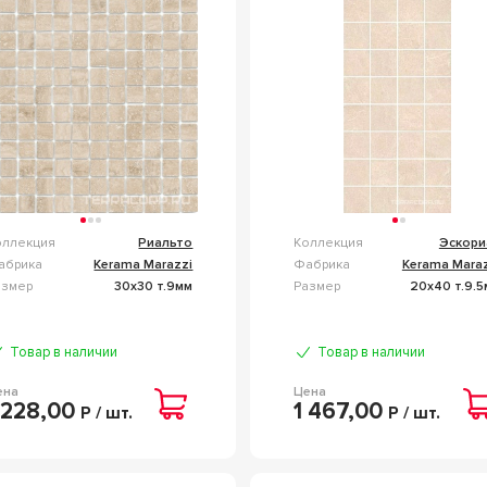
ВЕТЛЫЙ МАТОВЫЙ
0Х30 БЕЖЕВЫЙ
оллекция
Риальто
Коллекция
Эскори
абрика
Kerama Marazzi
Фабрика
Kerama Maraz
азмер
30x30 т.9мм
Размер
20x40 т.9.5
Товар в наличии
Товар в наличии
ена
Цена
 228,00
1 467,00
Р / шт.
Р / шт.