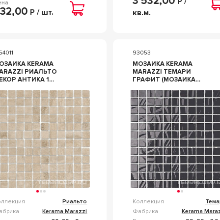
3 532,00
Р /
ена
32,00
Р / шт.
кв.м.
54011
93053
ОЗАИКА KERAMA
МОЗАИКА KERAMA
ARAZZI РИАЛЬТО
MARAZZI ТЕМАРИ
ОР АНТИКА 1
ГРАФИТ (МОЗАИКА
ОЗАИЧНЫЙ БЕЖЕВЫЙ
ГЛЯНЦЕВАЯ) L29.8Х29.8
АТОВЫЙ 30Х30
СЕРЫЙ
ЕЖЕВЫЙ
оллекция
Риальто
Коллекция
Тема
абрика
Kerama Marazzi
Фабрика
Kerama Maraz