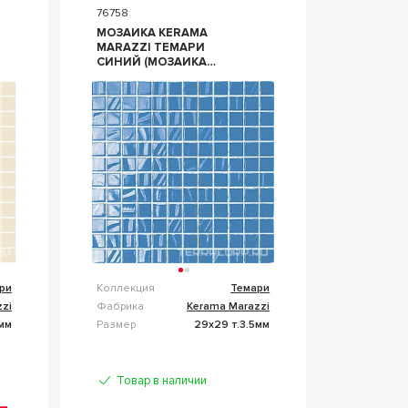
76758
МОЗАИКА KERAMA
MARAZZI ТЕМАРИ
СИНИЙ (МОЗАИКА
ГЛЯНЦЕВАЯ) L29.8Х29.8
СИНИЙ
ри
Коллекция
Темари
zi
Фабрика
Kerama Marazzi
5мм
Размер
29x29 т.3.5мм
Товар в наличии