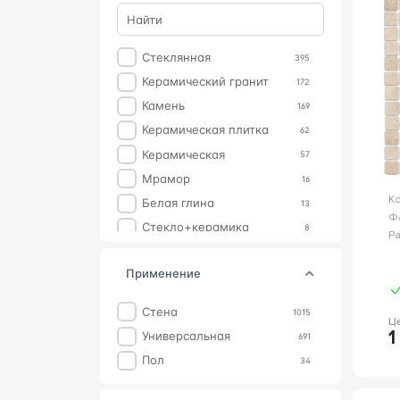
Золотой
17
С
Про Лаймстоун
10
3
Красный
9
Универсал
10
Розовый
8
Стеклянная
395
Про Стоун
8
Серебряный
4
Керамический гранит
172
Akoya
7
Желтый
3
Камень
169
Digitalart
7
Оранжевый
3
Керамическая плитка
62
EPOS
7
Бирюзовый
2
Керамическая
57
Rinascente Fusion
7
Фиолетовый
2
Мрамор
16
Арабески Майолика
7
Салатовый
1
К
Белая глина
13
Stone
6
Ф
Серо-коричневый
1
Стекло+керамика
8
Агуста
6
Р
Стекло+мрамор
5
Бордюры
6
применение
Металл
4
Aesthetica
5
Алюминий
3
SYMPHONYX
5
Стена
1015
Ц
смальта
2
Diana Royal
4
1
Универсальная
691
Красная глина
1
Tele Di Marmo Revolution
4
Пол
34
Tube
4