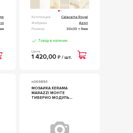
ле
Коллекция
Calacatta Royal
zi
Фабрика
Azori
мм
Размер
30x30 т.9мм
Товар в наличии
Цена
1 420,00
Р / шт.
n069893
МОЗАИКА KERAMA
MARAZZI МОНТЕ
ТИБЕРИО МОДУЛЬ
MARIOTT
(N059049,N059048,N057712,N056309)
ZZ247,5X247,5
КОМБИНИРОВАННЫЙ