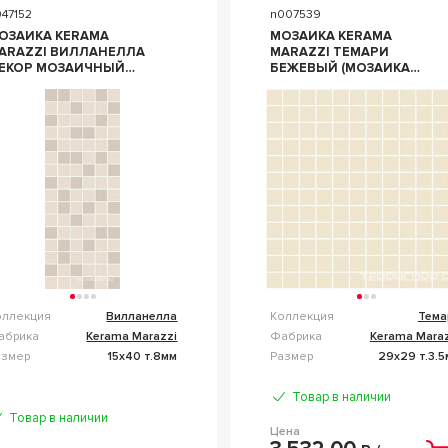
47152
n007539
ОЗАИКА KERAMA
МОЗАИКА KERAMA
ARAZZI ВИЛЛАНЕЛЛА
MARAZZI ТЕМАРИ
ОР МОЗАИЧНЫЙ
БЕЖЕВЫЙ (МОЗАИКА
ЕЖ15Х40 БЕЖЕВЫЙ
МАТОВАЯ) L29.8Х29.8
БЕЖЕВЫЙ
оллекция
Вилланелла
Коллекция
Тема
абрика
Kerama Marazzi
Фабрика
Kerama Maraz
азмер
15x40 т.8мм
Размер
29x29 т.3.
Товар в наличии
Товар в наличии
Цена