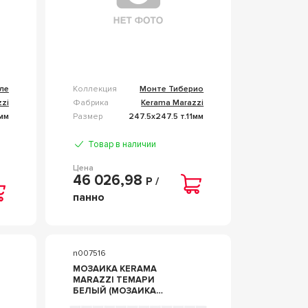
ле
Коллекция
Монте Тиберио
zi
Фабрика
Kerama Marazzi
мм
Размер
247.5x247.5 т.11мм
Товар в наличии
Цена
46 026,98
Р /
панно
n007516
МОЗАИКА KERAMA
MARAZZI ТЕМАРИ
БЕЛЫЙ (МОЗАИКА
МАТОВАЯ) L29.8Х29.8