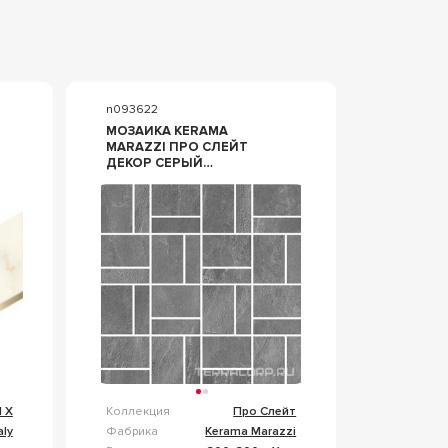
n093622
МОЗАИКА KERAMA
MARAZZI ПРО СЛЕЙТ
ДЕКОР СЕРЫЙ
МОЗАИЧНЫЙ 30X30
СЕРЫЙ
l X
Коллекция
Про Слейт
aly
Фабрика
Kerama Marazzi