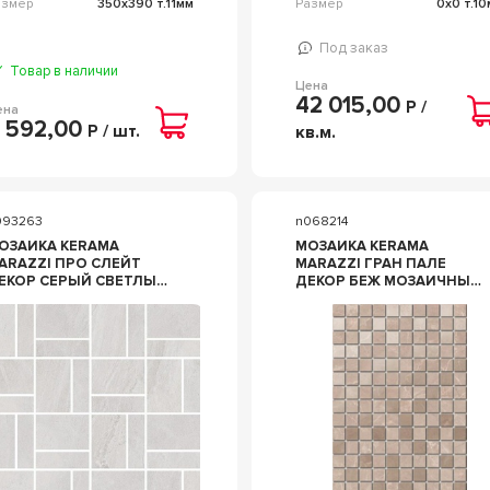
азмер
350x390 т.11мм
Размер
0x0 т.1
Под заказ
Товар в наличии
Цена
42 015,00
Р /
ена
 592,00
Р / шт.
кв.м.
093263
n068214
ОЗАИКА KERAMA
МОЗАИКА KERAMA
ARAZZI ПРО СЛЕЙТ
MARAZZI ГРАН ПАЛЕ
Р СЕРЫЙ СВЕТЛЫЙ
ДЕКОР БЕЖ МОЗАИЧНЫЙ
ОЗАИЧНЫЙ 30X30
25X40 БЕЖЕВЫЙ
ЕРЫЙ