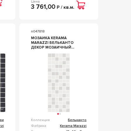
Цена
3 761,00
Р / кв.м.
n047818
МОЗАИКА KERAMA
MARAZZI БЕЛЬКАНТО
ДЕКОР МОЗАИЧНЫЙ
БЕЛЫЙ 15Х40 БЕЛЫЙ
ри
Коллекция
Бельканто
zi
Фабрика
Kerama Marazzi