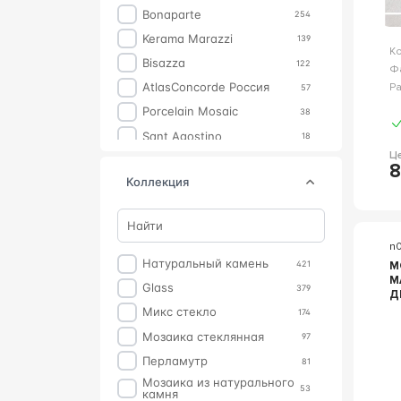
Bonaparte
254
Kerama Marazzi
139
К
Bisazza
122
Ф
AtlasConcorde Россия
Р
57
Porcelain Mosaic
38
Sant Agostino
18
Ц
Atlas Concorde Italy
14
8
коллекция
Imola
10
Tureks
9
La Faenza
7
n
Azori
6
Натуральный камень
421
М
M
Grasaro
6
Glass
379
ДЕ
Emil Ceramica
5
М
Микс стекло
174
Б
Florim
5
Мозаика стеклянная
97
Estima
3
Перламутр
81
Ametis
1
Мозаика из натурального
53
камня