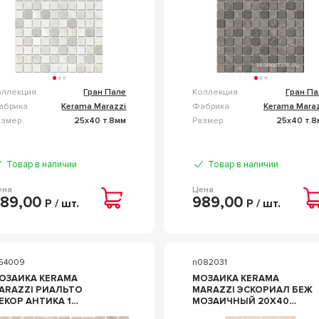
оллекция
Гран Пале
Коллекция
Гран Па
абрика
Kerama Marazzi
Фабрика
Kerama Maraz
азмер
25x40 т.8мм
Размер
25x40 т.8
Товар в наличии
Товар в наличии
ена
Цена
89,00
989,00
Р / шт.
Р / шт.
154009
n082031
ОЗАИКА KERAMA
МОЗАИКА KERAMA
ARAZZI РИАЛЬТО
MARAZZI ЭСКОРИАЛ БЕЖ
ОР АНТИКА 1
МОЗАИЧНЫЙ 20X40
ОЗАИЧНЫЙ БЕЖЕВЫЙ
БЕЖЕВЫЙ