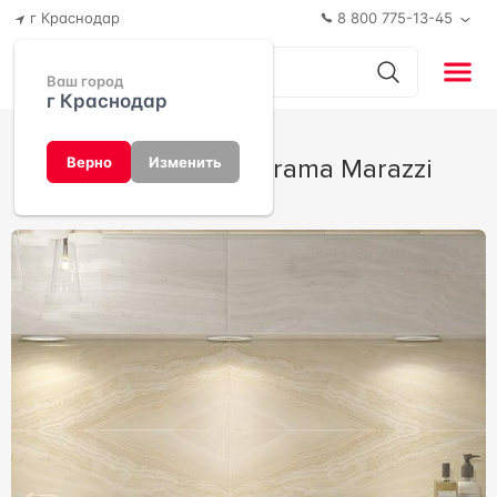
г Краснодар
8 800 775-13-45
Ваш город
г Краснодар
Контарини от Kerama Marazzi
Верно
Изменить