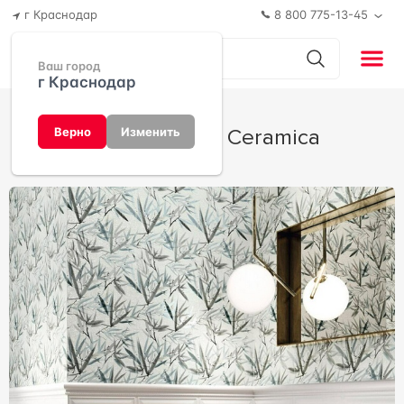
г Краснодар
8 800 775-13-45
Ваш город
г Краснодар
Fables от APE Ceramica
Верно
Изменить