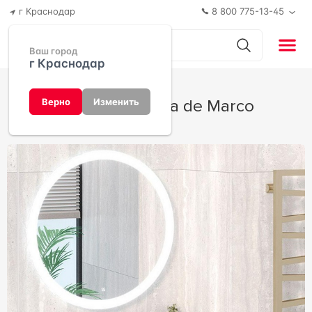
г Краснодар
8 800 775-13-45
Ваш город
г Краснодар
PARMA от Aqua de Marco
Верно
Изменить