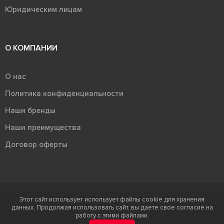
Юридическим лицам
О КОМПАНИИ
О нас
Политика конфиденциальности
Наши бренды
Наши преимущества
Договор оферты
Этот сайт использует использует файлы cookie для хранения
Терра - территория керамики 2026
данных. Продолжая использовать сайт, вы даете свое согласие на
Ⓒ Правообладателем товарного знака "Терра" является ООО "Атлас-
работу с этими файлами.
НТС"