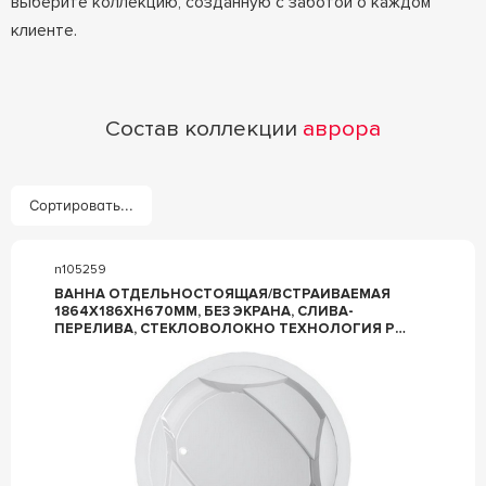
выберите коллекцию, созданную с заботой о каждом
клиенте.
Состав коллекции
аврора
Сортировать...
n105259
ВАННА ОТДЕЛЬНОСТОЯЩАЯ/ВСТРАИВАЕМАЯ
1864X186XH670ММ, БЕЗ ЭКРАНА, СЛИВА-
ПЕРЕЛИВА, СТЕКЛОВОЛОКНО ТЕХНОЛОГИЯ PFI
ЦВ.БЕЛЫЙ ГЛЯНЕЦ.., АВРОРА ZZ АСТРА-ФОРМ
АВРОРА ВАННА АВРОРА, СТЕКЛОВОЛОКНО
ТЕХНОЛОГИЯ PFI D 1863