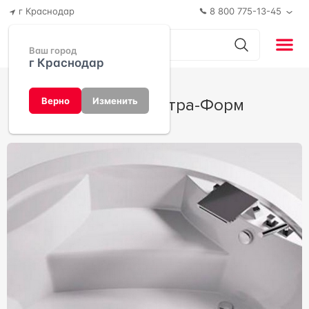
г Краснодар
8 800 775-13-45
Ваш город
г Краснодар
Аврора от Астра-Форм
Верно
Изменить