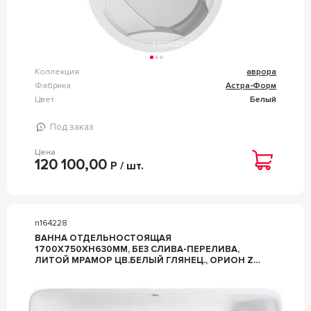
Коллекция
аврора
Фабрика
Астра-Форм
Цвет
Белый
Под заказ
Цена
120 100,00
Р / шт.
n164228
ВАННА ОТДЕЛЬНОСТОЯЩАЯ
1700X750XH630ММ, БЕЗ СЛИВА-ПЕРЕЛИВА,
ЛИТОЙ МРАМОР ЦВ.БЕЛЫЙ ГЛЯНЕЦ., ОРИОН ZZ
АСТРА-ФОРМ АВРОРА ВАННА ОРИОН, ЛИТОЙ
МРАМОР 1700Х750