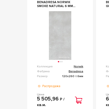
BENADRESA NORWIK
B
SMOKE NATURAL 6 ММ
G
120Х260 БЕЖЕВЫЙ
1
Коллекция
Norwik
К
Фабрика
Benadresa
Ф
Размер
120x260 т.6мм
Р
Распродажа
Цена
Ц
5 505,96
6
Р /
кв.м.
к