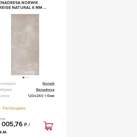
ENADRESA NORWIK
REIGE NATURAL 6 ММ KL
20Х260 БЕЖЕВЫЙ
оллекция
Norwik
абрика
Benadresa
азмер
120x260 т.6мм
Распродажа
ена
 005,76
Р /
в.м.