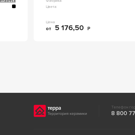
enadresa
Фабрика:
Цвета:
Цена
5 176,50
от
Р
Телефон гор
8 800 77