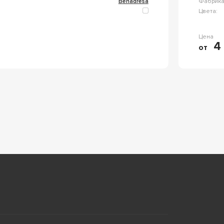
Benadresa
Фабрика
Цвета:
Цена
4 
от