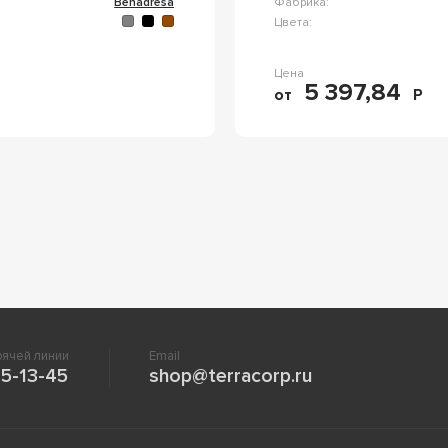
Benadresa
Фабрика:
Цвета:
Цена
5 397,84
от
Р
ячей линии
Email
5-13-45
shop@terracorp.ru