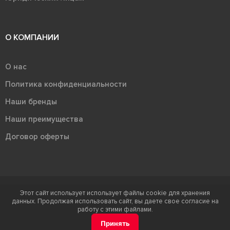
О КОМПАНИИ
О нас
Политика конфиденциальности
Наши бренды
Наши преимущества
Договор оферты
Этот сайт использует использует файлы cookie для хранения
Терра - территория керамики 2026
данных. Продолжая использовать сайт, вы даете свое согласие на
Ⓒ Правообладателем товарного знака "Терра" является ООО "Атлас-
работу с этими файлами.
НТС"
Принять