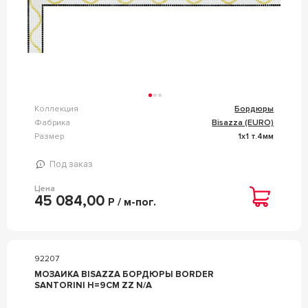
Коллекция
Бордюры
Фабрика
Bisazza (EURO)
Размер
1x1 т.4мм
Под заказ
Цена
45 084,00
Р / м-пог.
92207
МОЗАИКА BISAZZA БОРДЮРЫ BORDER
SANTORINI H=9CM ZZ N/A