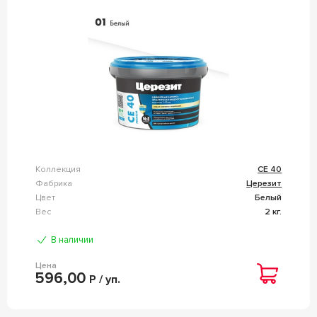
Коллекция
CE 40
Фабрика
Церезит
Цвет
Белый
Вес
2 кг.
В наличии
Цена
596,00
Р / уп.