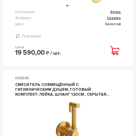
Коллекция
Stylus
Фабрика
Cezares
Цвет
Золотой
Под заказ
Цена
19 590,00
Р / шт.
n172595
СМЕСИТЕЛЬ СОВМЕЩЁННЫЙ С
ГИГИЕНИЧЕСКИМ ДУШЕМ, ГОТОВЫЙ
КОМПЛЕКТ: ЛЕЙКА, ШЛАНГ 120СМ., СКРЫТАЯ
ЧАСТЬ, (ЦВ.БРАШИРОВАННОЕ ЗОЛОТО), ZZ
CEZARES STYLUS STYLUS-DIF-BORO