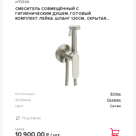
n172596
СМЕСИТЕЛЬ СОВМЕЩЁННЫЙ С
ГИГИЕНИЧЕСКИМ ДУШЕМ, ГОТОВЫЙ
КОМПЛЕКТ: ЛЕЙКА, ШЛАНГ 120СМ., СКРЫТАЯ
ЧАСТЬ, (ЦВ.САТИН), ZZ CEZARES STYLUS STYLUS-
DIF-IN
Коллекция
Stylus
Фабрика
Cezares
Цвет
Сатин
Под заказ
Цена
10 900,00
Р / шт.