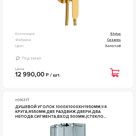
Коллекция
Stylus
Фабрика
Cezares
Цвет
Золотой
Под заказ
Цена
12 990,00
Р / шт.
n016377
ДУШЕВОЙ УГОЛОК 1000Х1000ХH1950ММ,1/4
КРУГА,R550ММ,ДВЕ РАЗДВИЖ.ДВЕРИ,ДВА
НЕПОДВ.СИГМЕНТА,ВХОД 500ММ,(СТЕКЛО
ПРОЗРАЧНОЕ,6ММ,ФУРНИТ.ЦВ.ХРОМ), ZZ
CEZARES STYLUS STYLUS-R-2-100-C-CR