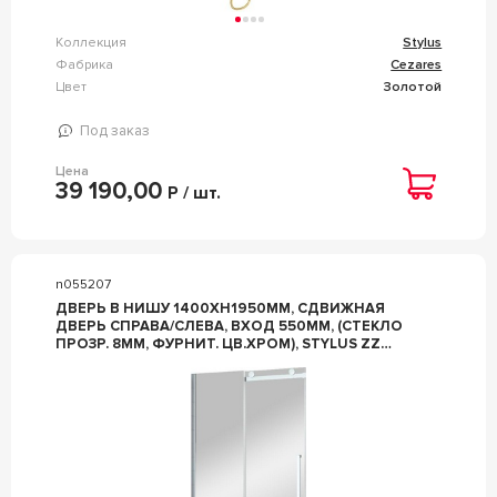
Коллекция
Stylus
Фабрика
Cezares
Цвет
Золотой
Под заказ
Цена
39 190,00
Р / шт.
n055207
ДВЕРЬ В НИШУ 1400ХH1950ММ, СДВИЖНАЯ
ДВЕРЬ СПРАВА/СЛЕВА, ВХОД 550ММ, (СТЕКЛО
ПРОЗР. 8ММ, ФУРНИТ. ЦВ.ХРОМ), STYLUS ZZ
CEZARES STYLUS STYLUS-O-M-BF-1-140-C-CR