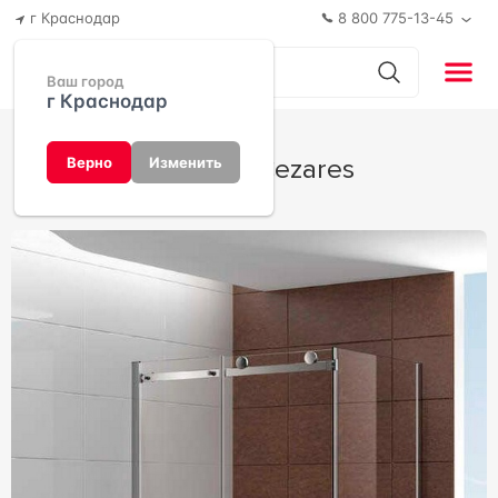
г Краснодар
8 800 775-13-45
Ваш город
г Краснодар
Stylus от Cezares
Верно
Изменить