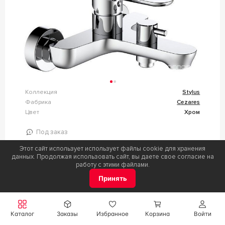
Коллекция
Stylus
Фабрика
Cezares
Цвет
Хром
Под заказ
Этот сайт использует использует файлы cookie для хранения
Цена
данных. Продолжая использовать сайт, вы даете свое согласие на
14 490,00
Р / шт.
работу с этими файлами.
Принять
n172589
СМЕСИТЕЛЬ ДЛЯ РАКОВИНЫ, ВСТРАИВАЕМЫЙ В
Каталог
Заказы
Избранное
Корзина
Войти
СТЕНУ, ИЗЛИВ 188ММ, (ЦВ.ЧЕРНЫЙ МАТОВЫЙ),