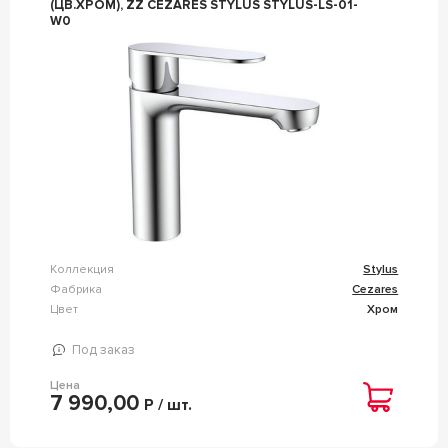
(ЦВ.ХРОМ), ZZ CEZARES STYLUS STYLUS-LS-01-
W0
Коллекция
Stylus
Фабрика
Cezares
Цвет
Хром
Под заказ
Цена
7 990,00
Р / шт.