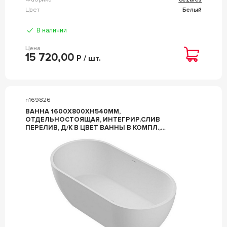
Цвет
Белый
В наличии
Цена
15 720,00
Р / шт.
n169826
ВАННА 1600Х800ХH540ММ,
ОТДЕЛЬНОСТОЯЩАЯ, ИНТЕГРИР.СЛИВ
ПЕРЕЛИВ, Д/К В ЦВЕТ ВАННЫ В КОМПЛ.,
(ИСК.КАМЕНЬ SOLID SURFACE ЦВ.БЕЛЫЙ МАТ), ZZ
CEZARES STYLUS CZR-STYLUS-160-80-54-SSB