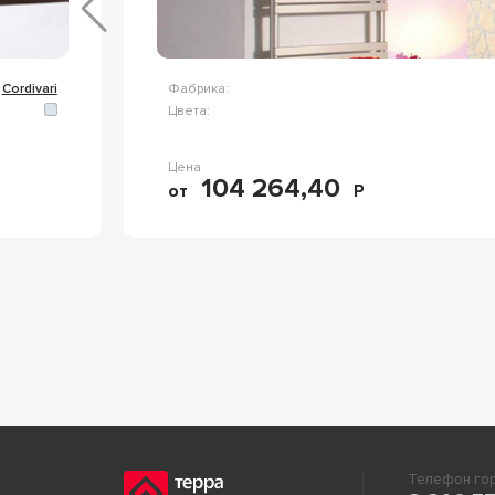
Cordivari
Фабрика:
Цвета:
Цена
104 264,40
от
Р
Телефон гор