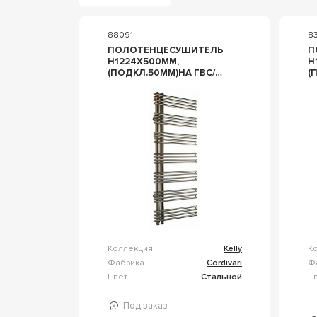
88091
8
ПОЛОТЕНЦЕСУШИТЕЛЬ
П
H1224Х500ММ,
H
(ПОДКЛ.50ММ)НА ГВС/
(
СИСТ.ОТОПЛ.,ДО
С
8BAR,W441,G 1/2,
8
(КРЕПЛ,КЛАП МАЕВСК.В
(
КОМПЛ),БЕЗ КР/ПЕРЕК.,
К
(ПОЛИР.Н/СТАЛЬ) ZZ
(
CORDIVARI KELLY
C
3551780400101
3
Коллекция
Kelly
К
Фабрика
Cordivari
Ф
Цвет
Стальной
Ц
Под заказ