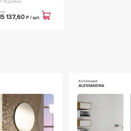
Под заказ
ена
15 137,60
Р / шт.
я
Коллекция
ALESSANDRA