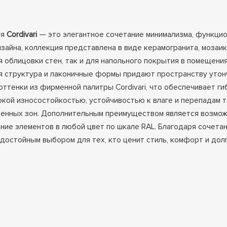
ля
Cordivari
— это элегантное сочетание минимализма, функцио
айна, коллекция представлена в виде керамогранита, мозаик
ля облицовки стен, так и для напольного покрытия в помещени
 структура и лаконичные формы придают пространству утонч
оттенки из фирменной палитры Cordivari, что обеспечивает г
кой износостойкостью, устойчивостью к влаге и перепадам т
венных зон. Дополнительным преимуществом является возмож
ние элементов в любой цвет по шкале RAL. Благодаря сочета
достойным выбором для тех, кто ценит стиль, комфорт и дол