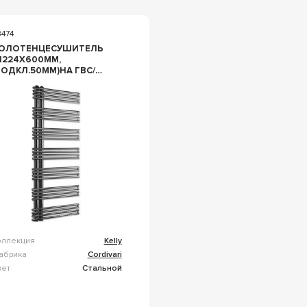
3474
ОЛОТЕНЦЕСУШИТЕЛЬ
1224Х600ММ,
ПОДКЛ.50ММ)НА ГВС/
ИСТ.ОТОПЛ.,ДО
BAR,W512,G 1/2,
КРЕПЛ,КЛАП МАЕВСК.В
ОМПЛ),БЕЗ КР/ПЕРЕК.,
ПОЛИР.Н/СТАЛЬ) ZZ
ORDIVARI KELLY
551780400111
оллекция
Kelly
абрика
Cordivari
вет
Стальной