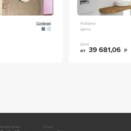
Cordivari
Фабрика:
Цвета:
Цена
39 681,06
от
Р
ячей линии
Email