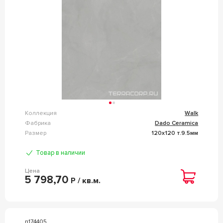
Коллекция
Walk
Фабрика
Dado Ceramica
Размер
120x120 т.9.5мм
Товар в наличии
Цена
5 798,70
Р / кв.м.
n174405