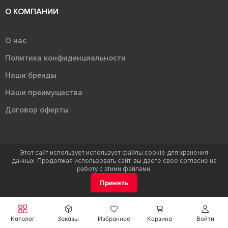
О КОМПАНИИ
О нас
Политика конфиденциальности
Наши бренды
Наши преимущества
Договор оферты
Этот сайт использует использует файлы cookie для хранения
данных. Продолжая использовать сайт, вы даете свое согласие на
Терра - территория керамики 2026
работу с этими файлами.
Ⓒ Правообладателем товарного знака "Терра" является ООО "Атлас-
Принять
НТС"
Каталог
Заказы
Избранное
Корзина
Войти