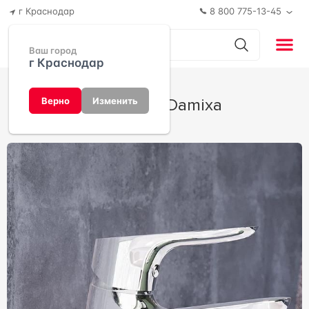
г Краснодар
8 800 775-13-45
Ваш город
г Краснодар
Jupiter от Damixa
Верно
Изменить