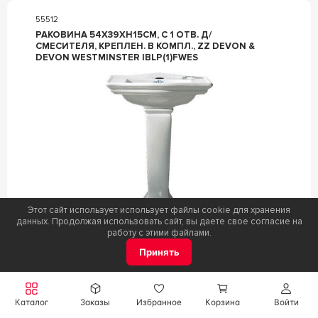
55512
РАКОВИНА 54Х39ХH15СМ, С 1 ОТВ. Д/
СМЕСИТЕЛЯ, КРЕПЛЕН. В КОМПЛ., ZZ DEVON &
DEVON WESTMINSTER IBLP(1)FWES
Этот сайт использует использует файлы cookie для хранения
данных. Продолжая использовать сайт, вы даете свое согласие на
работу с этими файлами.
Коллекция
Westminster
Фабрика
Devon&Devon
Принять
Цвет
Белый
Под заказ
Каталог
Заказы
Избранное
Корзина
Войти
Цена