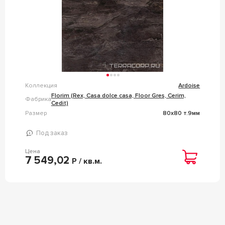
Коллекция
Ardoise
Florim (Rex, Casa dolce casa, Floor Gres, Cerim,
Фабрика
Cedit)
Размер
80x80 т.9мм
Под заказ
Цена
7 549,02
Р / кв.м.