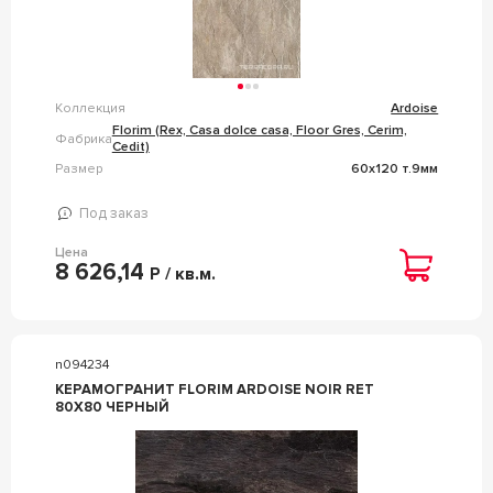
Коллекция
Ardoise
Florim (Rex, Casa dolce casa, Floor Gres, Cerim,
Фабрика
Cedit)
Размер
60x120 т.9мм
Под заказ
Цена
8 626,14
Р / кв.м.
n094234
КЕРАМОГРАНИТ FLORIM ARDOISE NOIR RET
80X80 ЧЕРНЫЙ