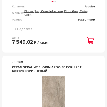
Коллекция
Ardoise
Florim (Rex, Casa dolce casa, Floor Gres, Cerim,
Фабрика
Cedit)
Размер
80x80 т.9мм
Под заказ
Цена
7 549,02
Р / кв.м.
n092611
КЕРАМОГРАНИТ FLORIM ARDOISE ECRU RET
60Х120 КОРИЧНЕВЫЙ