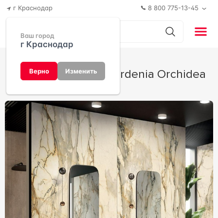
г Краснодар
8 800 775-13-45
Ваш город
г Краснодар
La Marmoteca от Gardenia Orchidea
Верно
Изменить