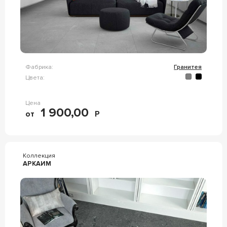
Фабрика:
Гранитея
Цвета:
Цена
1 900,00
от
Р
Коллекция
АРКАИМ