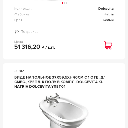
Коллекция
Dolcevita
Фабрика
Hatria
Цвет
Белый
Под заказ
Цена
51 316,20
Р / шт.
20812
БИДЕ НАПОЛЬНОЕ 37Х59,5ХH40СМ С 1 ОТВ. Д/
СМЕС., КРЕПЛ. К ПОЛУ В КОМПЛ. DOLCEVITA KL
HATRIA DOLCEVITA Y0ET01