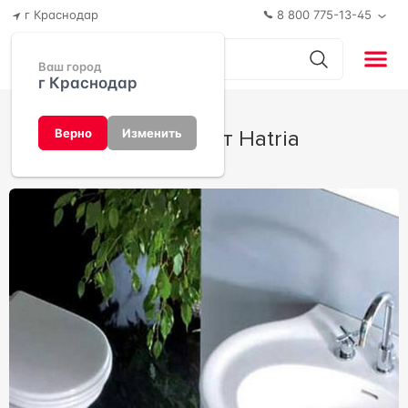
г Краснодар
8 800 775-13-45
Ваш город
г Краснодар
DolceVita от Hatria
Верно
Изменить