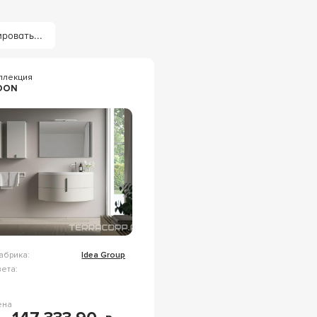
ровать...
ллекция
OON
абрика:
Idea Group
ета:
ена