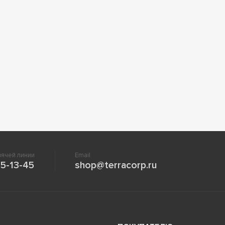
ячей линии
Email
5-13-45
shop@terracorp.ru