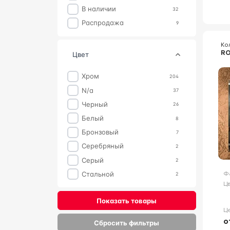
В наличии
32
Распродажа
9
Ко
RO
цвет
Хром
204
n/a
37
Черный
26
Белый
8
Бронзовый
7
Серебряный
2
Серый
2
Ф
Стальной
2
Цв
Показать товары
Ц
о
Сбросить фильтры