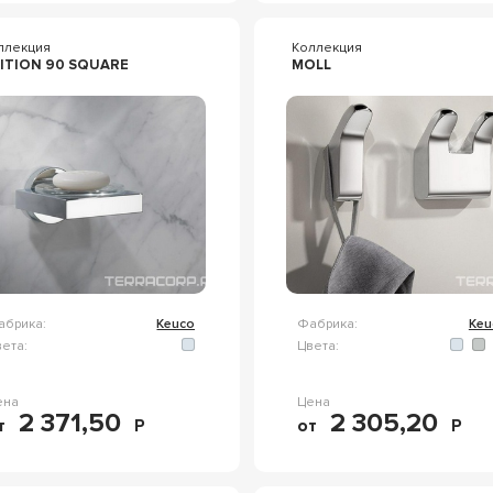
ллекция
Коллекция
ITION 90 SQUARE
MOLL
абрика:
Keuco
Фабрика:
Keu
ета:
Цвета:
ена
Цена
2 371,50
2 305,20
т
Р
от
Р