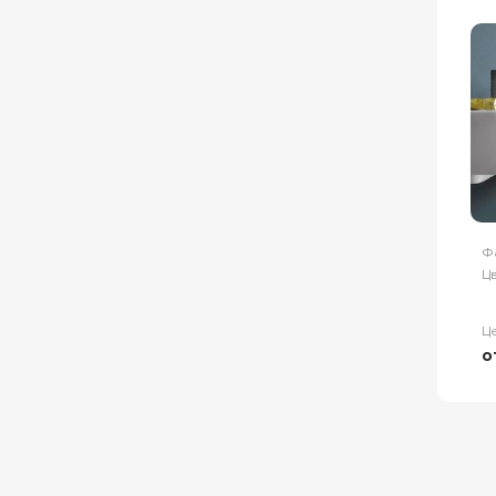
Ф
Цв
Ц
о