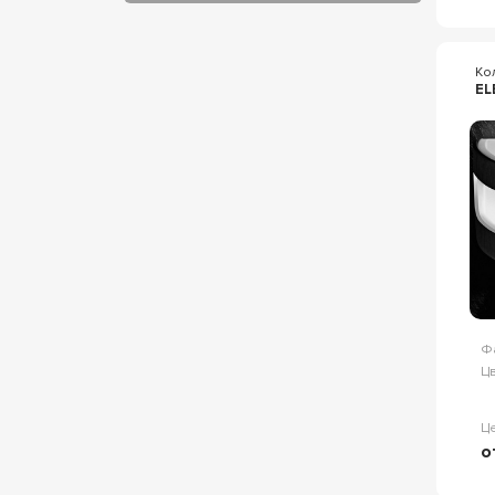
Ко
EL
Ф
Цв
Ц
о