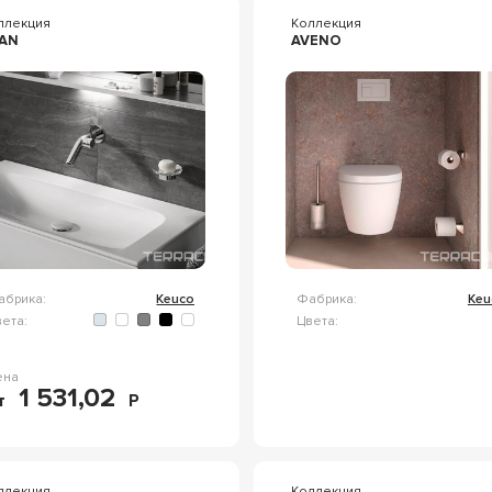
ллекция
Коллекция
AN
AVENO
абрика:
Keuco
Фабрика:
Keu
ета:
Цвета:
ена
1 531,02
т
Р
ллекция
Коллекция