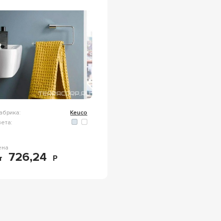
абрика:
Keuco
ета:
ена
726,24
т
Р