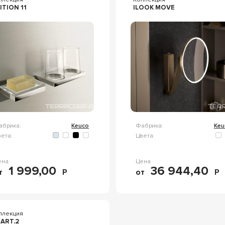
ITION 11
ILOOK MOVE
абрика:
Keuco
Фабрика:
Keu
ета:
Цвета:
ена
Цена
1 999,00
36 944,40
т
Р
от
Р
ллекция
ART.2