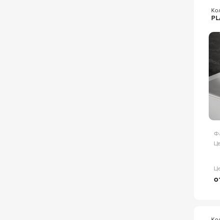
Ко
PL
Ф
Цв
Ц
о
Ко