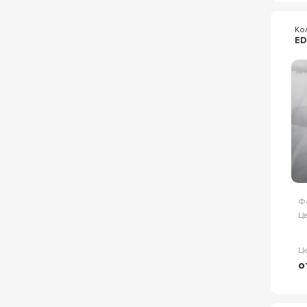
Ко
ED
Ф
Цв
Ц
о