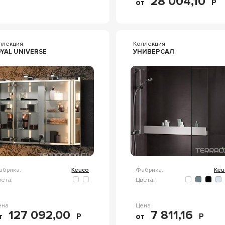
28 004,10
от
Р
ллекция
Коллекция
YAL UNIVERSE
УНИВЕРСАЛ
абрика:
Keuco
Фабрика:
Keu
ета:
Цвета:
ена
Цена
127 092,00
7 811,16
т
Р
от
Р