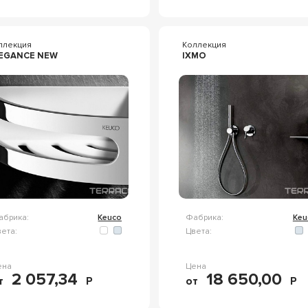
ллекция
Коллекция
EGANCE NEW
IXMO
абрика:
Keuco
Фабрика:
Keu
ета:
Цвета:
ена
Цена
2 057,34
18 650,00
т
Р
от
Р