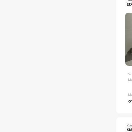
ED
Ф
Цв
Ц
о
Ко
SM