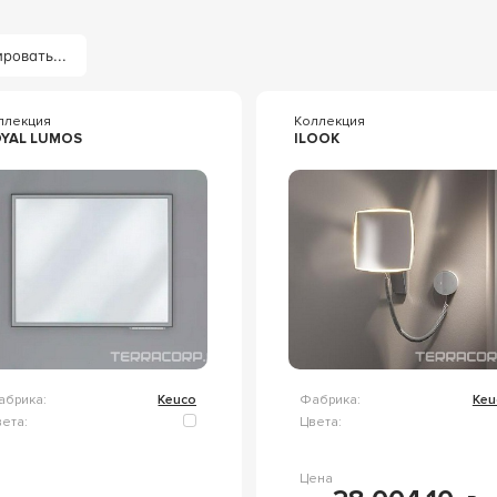
ровать...
ллекция
Коллекция
YAL LUMOS
ILOOK
абрика:
Keuco
Фабрика:
Keu
ета:
Цвета:
Цена