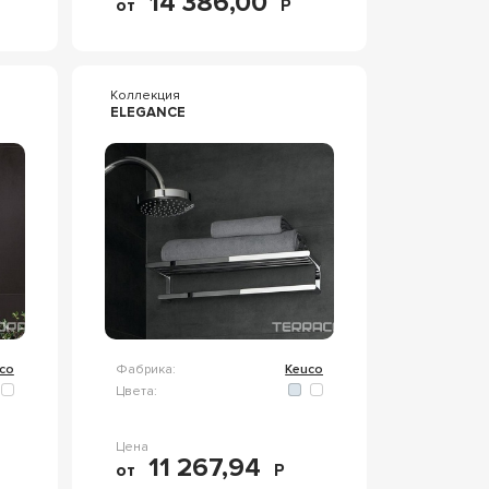
14 386,00
от
Р
Коллекция
ELEGANCE
co
Фабрика:
Keuco
Цвета:
Цена
11 267,94
от
Р