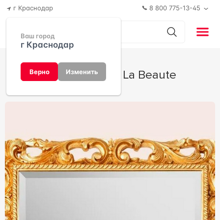
г Краснодар
8 800 775-13-45
Ваш город
г Краснодар
Универсал от La Beaute
Верно
Изменить