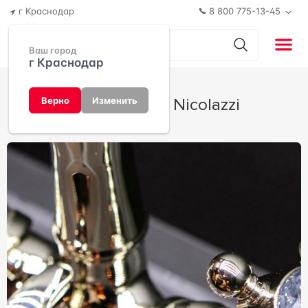
г Краснодар
8 800 775-13-45
Ваш город
г Краснодар
Half Dome от Nicolazzi
Верно
Изменить