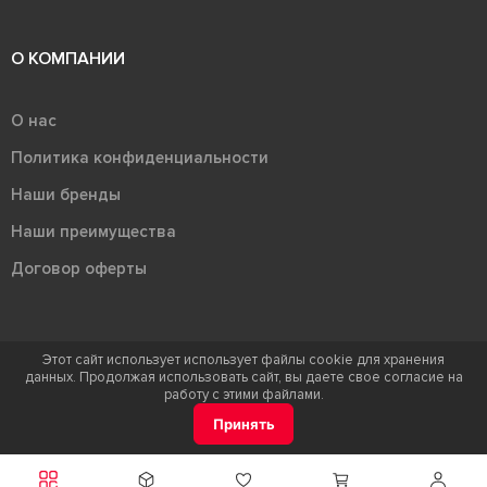
О КОМПАНИИ
О нас
Политика конфиденциальности
Наши бренды
Наши преимущества
Договор оферты
Этот сайт использует использует файлы cookie для хранения
данных. Продолжая использовать сайт, вы даете свое согласие на
Терра - территория керамики 2026
работу с этими файлами.
Ⓒ Правообладателем товарного знака "Терра" является ООО "Атлас-
Принять
НТС"