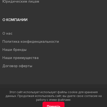
Юридическим лицам
О КОМПАНИИ
О нас
Политика конфиденциальности
Наши бренды
Наши преимущества
Договор оферты
Этот сайт использует использует файлы cookie для хранения
Терра - территория керамики 2026
данных. Продолжая использовать сайт, вы даете свое согласие на
Ⓒ Правообладателем товарного знака "Терра" является ООО "Атлас-
работу с этими файлами.
НТС"
Принять