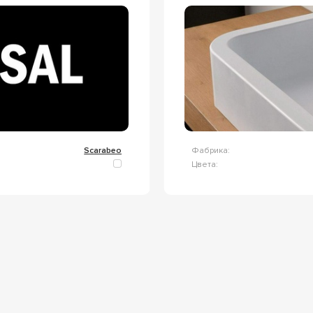
Scarabeo
Фабрика:
Цвета: