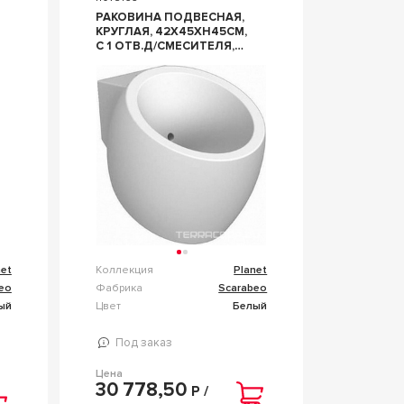
РАКОВИНА ПОДВЕСНАЯ,
КРУГЛАЯ, 42Х45ХH45СМ,
С 1 ОТВ.Д/СМЕСИТЕЛЯ,
ZZ SCARABEO PLANET
8100
net
Коллекция
Planet
eo
Фабрика
Scarabeo
ый
Цвет
Белый
Под заказ
Цена
30 778,50
Р /