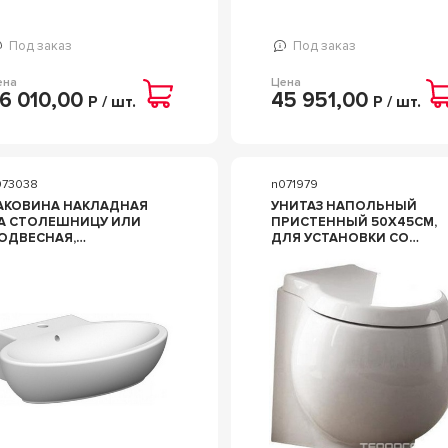
Под заказ
Под заказ
ена
Цена
6 010,00
45 951,00
Р / шт.
Р / шт.
073038
n071979
АКОВИНА НАКЛАДНАЯ
УНИТАЗ НАПОЛЬНЫЙ
А СТОЛЕШНИЦУ ИЛИ
ПРИСТЕННЫЙ 50Х45CМ,
ОДВЕСНАЯ,
ДЛЯ УСТАНОВКИ СО
ВАЛЬНАЯ,
СКРЫТЫМ В СТЕНЕ
7Х47ХH16СМ, С 1
БАЧКОМ, ИЛИ
ТВ.Д/СМЕСИТЕЛЯ, ZZ
НАПОЛЬН.БАЧКОМ
CARABEO PLANET 8109
АРТ.8404, БЕЗ СИДЕНЬЯ,
ZZ SCARABEO PLANET
8401