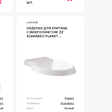
шт.
n069141
СИДЕНЬЕ ДЛЯ УНИТАЗА,
С МИКРОЛИФТОМ, ZZ
SCARABEO PLANET
8108/B
net
Коллекция
Planet
eo
Фабрика
Scarabeo
ый
Цвет
Белый