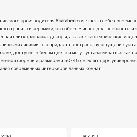
льянского производителя
Scarabeo
сочетает в себе современн
го гранита и керамики, что обеспечивает долговечность, изн
нная плитка, мозаика, декоры, а также сантехнические изде
оничными линиями, что придаёт пространству ощущение уюта 
орме, доступны в белом цвете и могут устанавливаться как п
омичной формой и размерами 50x45 см. Благодаря универсаль
ания современных интерьеров ванных комнат.
069140
n071998