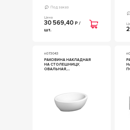
Под заказ
Цена
30 569,40
Р /
Ц
2
шт.
n073043
n
РАКОВИНА НАКЛАДНАЯ
Р
НА СТОЛЕШНИЦУ,
Н
ОВАЛЬНАЯ,
П
48Х39ХH16СМ, БЕЗ
О
ОТВ.Д/СМЕСИТЕЛЯ, ZZ
6
SCARABEO PLANET 8112
О
S