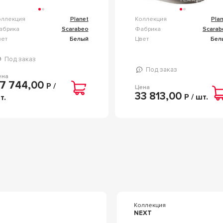
оллекция
Planet
Коллекция
Pla
абрика
Scarabeo
Фабрика
Scarab
вет
Белый
Цвет
Бел
Под заказ
Под заказ
ена
7 744,00
Р /
Цена
33 813,00
Р / шт.
т.
я
Коллекция
NEXT