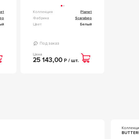
net
Коллекция
Planet
eo
Фабрика
Scarabeo
ый
Цвет
Белый
Под заказ
Цена
25 143,00
Р / шт.
Коллекц
BUTTER