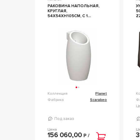
РАКОВИНА НАПОЛЬНАЯ,
У
КРУГЛАЯ,
5
54Х54ХH105СМ, С 1
Z
ОТВ.Д/СМЕСИТЕЛЯ, ZZ
8
SCARABEO PLANET 8104
Коллекция
Planet
К
Фабрика
Scarabeo
Ф
Ц
Под заказ
Цена
Ц
156 060,00
3
Р /