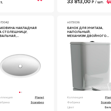
33 813,00
Р / шт.
т.
073042
n073036
АКОВИНА НАКЛАДНАЯ
БАЧОК ДЛЯ УНИТАЗА,
А СТОЛЕШНИЦУ,
НАПОЛЬНЫЙ,
ВАЛЬНАЯ,
МЕХАНИЗМ ДВОЙНОГО
6Х39ХH16СМ, БЕЗ
СМЫВА 6/4,5Л. В КОМПЛ.,
ТВ.Д/СМЕСИТЕЛЯ, ZZ
ZZ SCARABEO PLANET
CARABEO PLANET 8111
8404
оллекция
Planet
Коллекция
Pla
абрика
Scarabeo
Фабрика
Scarab
Цвет
Бел