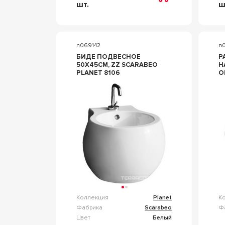
шт.
ш
n069142
n
БИДЕ ПОДВЕСНОЕ
Р
50X45СМ, ZZ SCARABEO
Н
PLANET 8106
О
6
О
S
Коллекция
Planet
К
Фабрика
Scarabeo
Ф
Цвет
Белый