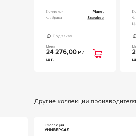
Коллекция
Planet
К
Фабрика
Scarabeo
Ф
Ц
Под заказ
Цена
Ц
24 276,00
2
Р /
шт.
ш
Другие коллекции производител
Коллекция
УНИВЕРСАЛ