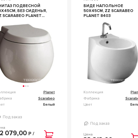
НИТАЗ ПОДВЕСНОЙ
БИДЕ НАПОЛЬНОЕ
0X45СМ, БЕЗ СИДЕНЬЯ,
50Х45СМ, ZZ SCARABEO
Z SCARABEO PLANET
PLANET 8403
105
оллекция
Planet
Коллекция
Pla
абрика
Scarabeo
Фабрика
Scarab
вет
Белый
Цвет
Бел
Под заказ
Под заказ
ена
2 079,00
Р /
Цена