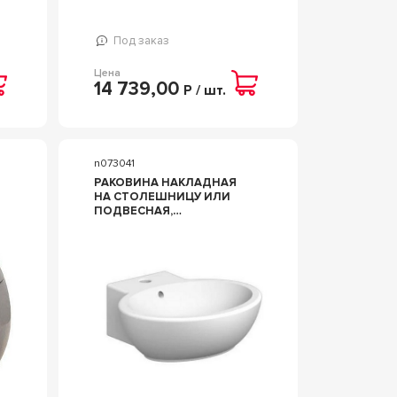
Под заказ
Цена
14 739,00
Р / шт.
n073041
РАКОВИНА НАКЛАДНАЯ
НА СТОЛЕШНИЦУ ИЛИ
ПОДВЕСНАЯ,
ОВАЛЬНАЯ,
48Х47ХH16СМ, С 1
ОТВ.Д/СМЕСИТЕЛЯ, ZZ
SCARABEO PLANET 8110