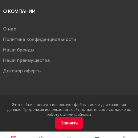
О КОМПАНИИ
О нас
Политика конфиденциальности
Наши бренды
Наши преимущества
Договор оферты
Этот сайт использует использует файлы cookie для хранения
Терра - территория керамики 2026
данных. Продолжая использовать сайт, вы даете свое согласие на
Ⓒ Правообладателем товарного знака "Терра" является ООО "Атлас-
работу с этими файлами.
НТС"
Принять