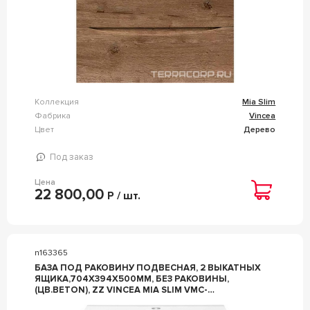
Коллекция
Mia Slim
Фабрика
Vincea
Цвет
Дерево
Под заказ
Цена
22 800,00
Р / шт.
n163365
БАЗА ПОД РАКОВИНУ ПОДВЕСНАЯ, 2 ВЫКАТНЫХ
ЯЩИКА,704X394X500ММ, БЕЗ РАКОВИНЫ,
(ЦВ.BETON), ZZ VINCEA MIA SLIM VMC-
2MC700S1BT