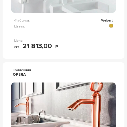
Фабрика:
Webert
Цвета:
Цена
21 813,00
от
Р
Коллекция
OPERA