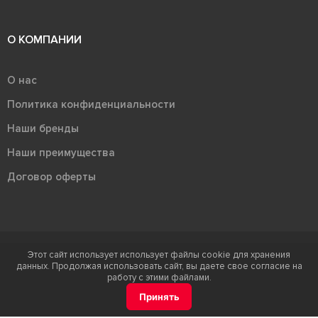
О КОМПАНИИ
О нас
Политика конфиденциальности
Наши бренды
Наши преимущества
Договор оферты
Этот сайт использует использует файлы cookie для хранения
Терра - территория керамики 2026
данных. Продолжая использовать сайт, вы даете свое согласие на
Ⓒ Правообладателем товарного знака "Терра" является ООО "Атлас-
работу с этими файлами.
НТС"
Принять