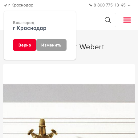
г Краснодар
8 800 775-13-45
Ваш город
г Краснодар
Ottocento от Webert
Верно
Изменить